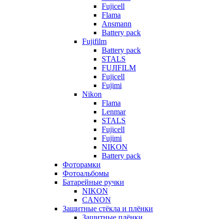
Fujicell
Flama
Ansmann
Battery pack
Fujifilm
Battery pack
STALS
FUJIFILM
Fujicell
Fujimi
Nikon
Flama
Lenmar
STALS
Fujicell
Fujimi
NIKON
Battery pack
Фоторамки
Фотоальбомы
Батарейные ручки
NIKON
CANON
Защитные стёкла и плёнки
Защитные плёнки