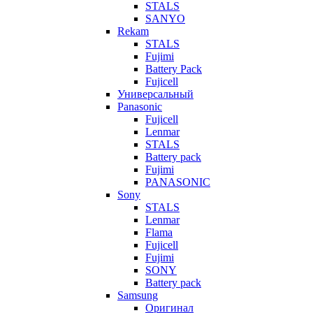
STALS
SANYO
Rekam
STALS
Fujimi
Battery Pack
Fujicell
Универсальный
Panasonic
Fujicell
Lenmar
STALS
Battery pack
Fujimi
PANASONIC
Sony
STALS
Lenmar
Flama
Fujicell
Fujimi
SONY
Battery pack
Samsung
Оригинал