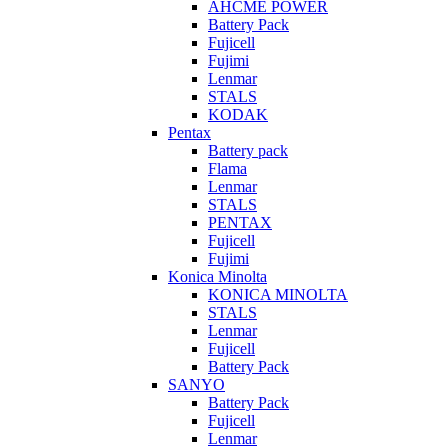
AHCME POWER
Battery Pack
Fujicell
Fujimi
Lenmar
STALS
KODAK
Pentax
Battery pack
Flama
Lenmar
STALS
PENTAX
Fujicell
Fujimi
Konica Minolta
KONICA MINOLTA
STALS
Lenmar
Fujicell
Battery Pack
SANYO
Battery Pack
Fujicell
Lenmar