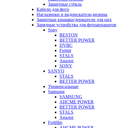
Защитные стёкла
Кабели для фото
Наглазники и видоискатели,визиры
Защитные крышки/держатели для них
Зарядные устройства для фотоаппаратов
Sony
BESTON
BETTER POWER
DVBC
Fujimi
STALS
Аналог
SONY
SANYO
STALS
BETTER POWER
Универсальные
Samsung
SAMSUNG
AHCME POWER
BETTER POWER
STALS
Аналог
Fujifilm
AHCME POWER