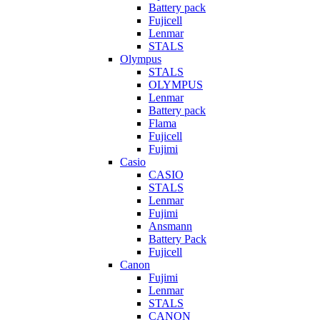
Battery pack
Fujicell
Lenmar
STALS
Olympus
STALS
OLYMPUS
Lenmar
Battery pack
Flama
Fujicell
Fujimi
Casio
CASIO
STALS
Lenmar
Fujimi
Ansmann
Battery Pack
Fujicell
Canon
Fujimi
Lenmar
STALS
CANON