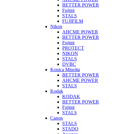
BETTER POWER
Fujimi
STALS
FUJIFILM
Nikon
AHCME POWER
BETTER POWER
Fujimi
PROTECT
NIKON
STALS
DVBC
Konica Minolta
BETTER POWER
AHCME POWER
STALS
Kodak
KODAK
BETTER POWER
Fujimi
STALS
Canon
STALS
STADO