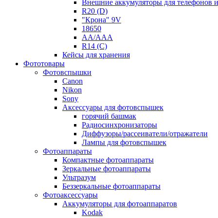
Внешние аккумуляторы для телефонов 
R20 (D)
"Крона" 9V
18650
AA/AAA
R14 (C)
Кейсы для хранения
Фототовары
Фотовспышки
Canon
Nikon
Sony
Аксессуары для фотовспышек
горячий башмак
Радиосинхронизаторы
Диффузоры/рассеиватели/отражатели
Лампы для фотовспышек
Фотоаппараты
Компактные фотоаппараты
Зеркальные фотоаппараты
Ультразум
Беззеркальные фотоаппараты
Фотоаксессуары
Аккумуляторы для фотоаппаратов
Kodak