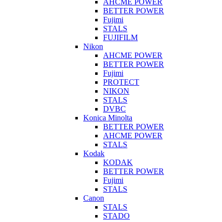
AHCME POWER
BETTER POWER
Fujimi
STALS
FUJIFILM
Nikon
AHCME POWER
BETTER POWER
Fujimi
PROTECT
NIKON
STALS
DVBC
Konica Minolta
BETTER POWER
AHCME POWER
STALS
Kodak
KODAK
BETTER POWER
Fujimi
STALS
Canon
STALS
STADO