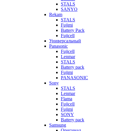
STALS
SANYO
Rekam
STALS
Fujimi
Battery Pack
Fujicell
Универсальный
Panasonic
Fujicell
Lenmar
STALS
Battery pack
Fujimi
PANASONIC
Sony
STALS
Lenmar
Flama
Fujicell
Fujimi
SONY
Battery pack
Samsung
Оригинал