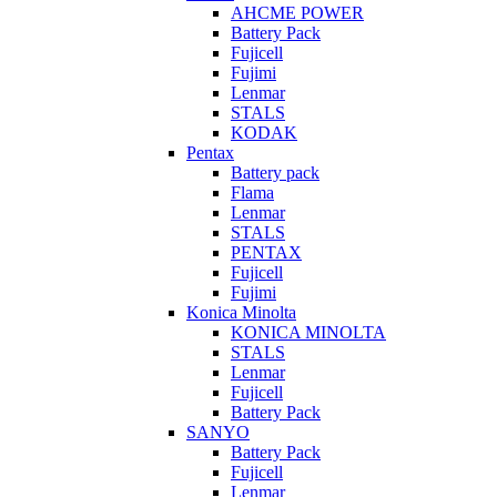
AHCME POWER
Battery Pack
Fujicell
Fujimi
Lenmar
STALS
KODAK
Pentax
Battery pack
Flama
Lenmar
STALS
PENTAX
Fujicell
Fujimi
Konica Minolta
KONICA MINOLTA
STALS
Lenmar
Fujicell
Battery Pack
SANYO
Battery Pack
Fujicell
Lenmar