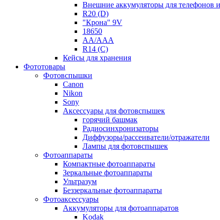
Внешние аккумуляторы для телефонов 
R20 (D)
"Крона" 9V
18650
AA/AAA
R14 (C)
Кейсы для хранения
Фототовары
Фотовспышки
Canon
Nikon
Sony
Аксессуары для фотовспышек
горячий башмак
Радиосинхронизаторы
Диффузоры/рассеиватели/отражатели
Лампы для фотовспышек
Фотоаппараты
Компактные фотоаппараты
Зеркальные фотоаппараты
Ультразум
Беззеркальные фотоаппараты
Фотоаксессуары
Аккумуляторы для фотоаппаратов
Kodak