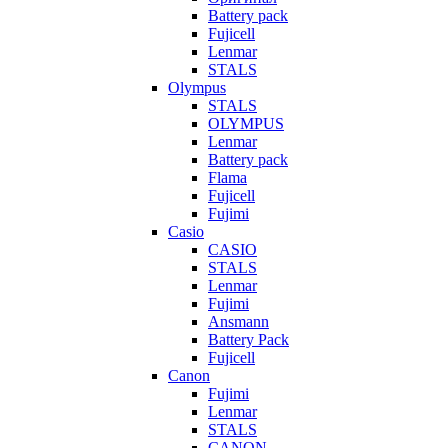
Battery pack
Fujicell
Lenmar
STALS
Olympus
STALS
OLYMPUS
Lenmar
Battery pack
Flama
Fujicell
Fujimi
Casio
CASIO
STALS
Lenmar
Fujimi
Ansmann
Battery Pack
Fujicell
Canon
Fujimi
Lenmar
STALS
CANON