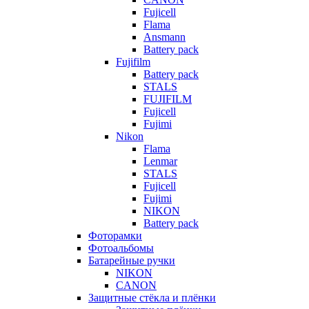
Fujicell
Flama
Ansmann
Battery pack
Fujifilm
Battery pack
STALS
FUJIFILM
Fujicell
Fujimi
Nikon
Flama
Lenmar
STALS
Fujicell
Fujimi
NIKON
Battery pack
Фоторамки
Фотоальбомы
Батарейные ручки
NIKON
CANON
Защитные стёкла и плёнки