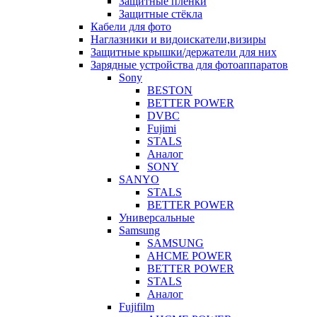
Защитные плёнки
Защитные стёкла
Кабели для фото
Наглазники и видоискатели,визиры
Защитные крышки/держатели для них
Зарядные устройства для фотоаппаратов
Sony
BESTON
BETTER POWER
DVBC
Fujimi
STALS
Аналог
SONY
SANYO
STALS
BETTER POWER
Универсальные
Samsung
SAMSUNG
AHCME POWER
BETTER POWER
STALS
Аналог
Fujifilm