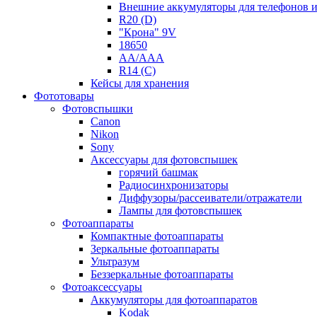
Внешние аккумуляторы для телефонов 
R20 (D)
"Крона" 9V
18650
AA/AAA
R14 (C)
Кейсы для хранения
Фототовары
Фотовспышки
Canon
Nikon
Sony
Аксессуары для фотовспышек
горячий башмак
Радиосинхронизаторы
Диффузоры/рассеиватели/отражатели
Лампы для фотовспышек
Фотоаппараты
Компактные фотоаппараты
Зеркальные фотоаппараты
Ультразум
Беззеркальные фотоаппараты
Фотоаксессуары
Аккумуляторы для фотоаппаратов
Kodak