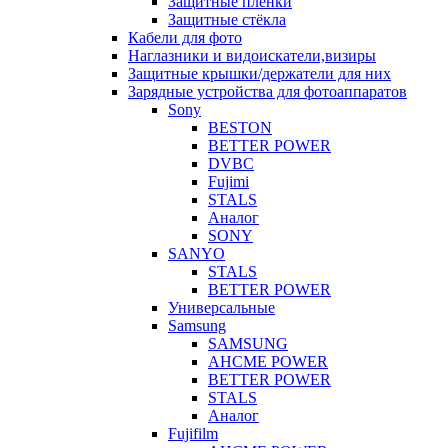
Защитные плёнки
Защитные стёкла
Кабели для фото
Наглазники и видоискатели,визиры
Защитные крышки/держатели для них
Зарядные устройства для фотоаппаратов
Sony
BESTON
BETTER POWER
DVBC
Fujimi
STALS
Аналог
SONY
SANYO
STALS
BETTER POWER
Универсальные
Samsung
SAMSUNG
AHCME POWER
BETTER POWER
STALS
Аналог
Fujifilm