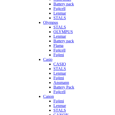
Battery pack
Fujicell
Lenmar
STALS
Olympus
STALS
OLYMPUS
Lenmar
Battery pack
Flama
Fujicell
Fujimi
Casio
CASIO
STALS
Lenmar
Fujimi
Ansmann
Battery Pack
Fujicell
Canon
Fujimi
Lenmar
STALS
CANON