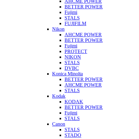
AHCME POWER
BETTER POWER
Fujimi
STALS
FUJIFILM
Nikon
AHCME POWER
BETTER POWER
Fujimi
PROTECT
NIKON
STALS
DVBC
Konica Minolta
BETTER POWER
AHCME POWER
STALS
Kodak
KODAK
BETTER POWER
Fujimi
STALS
Canon
STALS
STADO