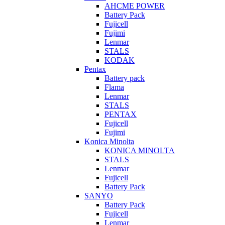
AHCME POWER
Battery Pack
Fujicell
Fujimi
Lenmar
STALS
KODAK
Pentax
Battery pack
Flama
Lenmar
STALS
PENTAX
Fujicell
Fujimi
Konica Minolta
KONICA MINOLTA
STALS
Lenmar
Fujicell
Battery Pack
SANYO
Battery Pack
Fujicell
Lenmar