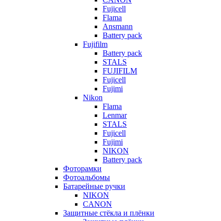
Fujicell
Flama
Ansmann
Battery pack
Fujifilm
Battery pack
STALS
FUJIFILM
Fujicell
Fujimi
Nikon
Flama
Lenmar
STALS
Fujicell
Fujimi
NIKON
Battery pack
Фоторамки
Фотоальбомы
Батарейные ручки
NIKON
CANON
Защитные стёкла и плёнки