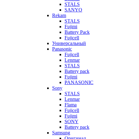
STALS
SANYO
Rekam
STALS
Fujimi
Battery Pack
Fujicell
Универсальный
Panasonic
Fujicell
Lenmar
STALS
Battery pack
Fujimi
PANASONIC
Sony
STALS
Lenmar
Flama
Fujicell
Fujimi
SONY
Battery pack
Samsung
Оригинал