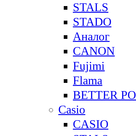
STALS
STADO
Аналог
CANON
Fujimi
Flama
BETTER P
Casio
CASIO