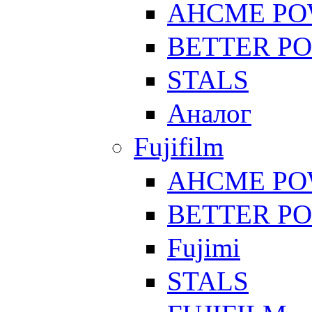
AHCME P
BETTER P
STALS
Аналог
Fujifilm
AHCME P
BETTER P
Fujimi
STALS