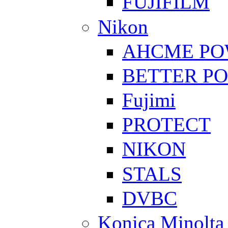
FUJIFILM
Nikon
AHCME P
BETTER P
Fujimi
PROTECT
NIKON
STALS
DVBC
Konica Minolta