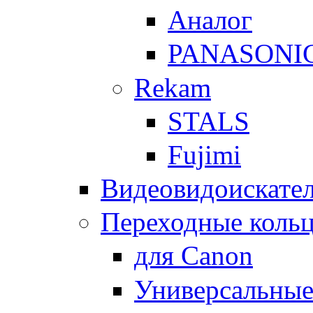
Аналог
PANASONI
Rekam
STALS
Fujimi
Видеовидоискате
Переходные кольц
для Canon
Универсальны