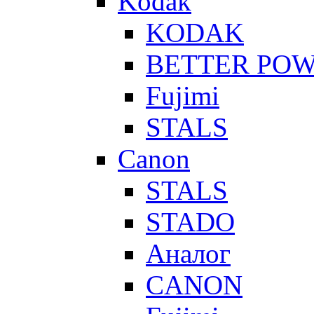
Kodak
KODAK
BETTER PO
Fujimi
STALS
Canon
STALS
STADO
Аналог
CANON