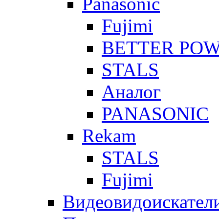
Panasonic
Fujimi
BETTER PO
STALS
Аналог
PANASONIC
Rekam
STALS
Fujimi
Видеовидоискател