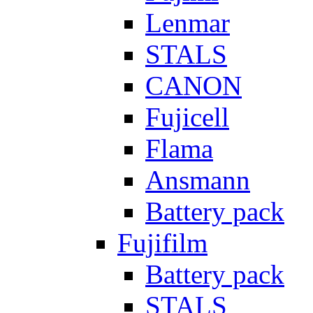
Lenmar
STALS
CANON
Fujicell
Flama
Ansmann
Battery pack
Fujifilm
Battery pack
STALS