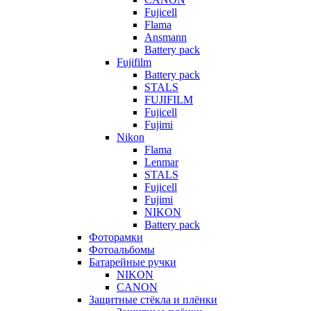
Fujicell
Flama
Ansmann
Battery pack
Fujifilm
Battery pack
STALS
FUJIFILM
Fujicell
Fujimi
Nikon
Flama
Lenmar
STALS
Fujicell
Fujimi
NIKON
Battery pack
Фоторамки
Фотоальбомы
Батарейные ручки
NIKON
CANON
Защитные стёкла и плёнки