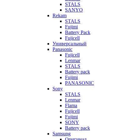
STALS
SANYO
Rekam
STALS
Fujimi
Battery Pack
Fujicell
Универсальный
Panasonic
Fujicell
Lenmar
STALS
Battery pack
Fujimi
PANASONIC
Sony
STALS
Lenmar
Flama
Fujicell
Fujimi
SONY
Battery pack
Samsung
Оригинал