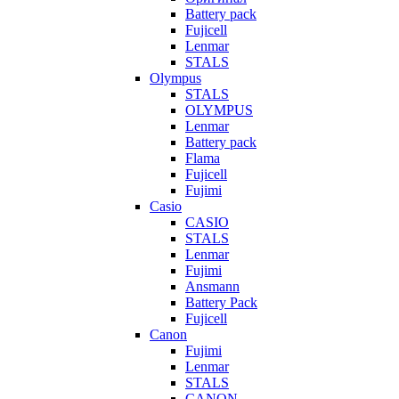
Battery pack
Fujicell
Lenmar
STALS
Olympus
STALS
OLYMPUS
Lenmar
Battery pack
Flama
Fujicell
Fujimi
Casio
CASIO
STALS
Lenmar
Fujimi
Ansmann
Battery Pack
Fujicell
Canon
Fujimi
Lenmar
STALS
CANON