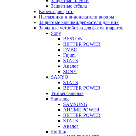
Защитные плёнки
Защитные стёкла
Кабели для фото
Наглазники и видоискатели,визиры
Защитные крышки/держатели для них
Зарядные устройства для фотоаппаратов
Sony
BESTON
BETTER POWER
DVBC
Fujimi
STALS
Аналог
SONY
SANYO
STALS
BETTER POWER
Универсальные
Samsung
SAMSUNG
AHCME POWER
BETTER POWER
STALS
Аналог
Fujifilm