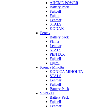
AHCME POWER
Battery Pack
Fujicell
Fujimi
Lenmar
STALS
KODAK
Pentax
Battery pack
Flama
Lenmar
STALS
PENTAX
Fujicell
Fujimi
Konica Minolta
KONICA MINOLTA
STALS
Lenmar
Fujicell
Battery Pack
SANYO
Battery Pack
Fujicell
Lenmar