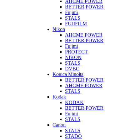
AHCME POWER
BETTER POWER
Fujimi
STALS
FUJIFILM
Nikon
AHCME POWER
BETTER POWER
Fujimi
PROTECT
NIKON
STALS
DVBC
Konica Minolta
BETTER POWER
AHCME POWER
STALS
Kodak
KODAK
BETTER POWER
Fujimi
STALS
Canon
STALS
STADO