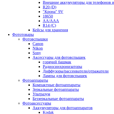
Внешние аккумуляторы для телефонов 
R20 (D)
"Крона" 9V
18650
AA/AAA
R14 (C)
Кейсы для хранения
Фототовары
Фотовспышки
Canon
Nikon
Sony
Аксессуары для фотовспышек
горячий башмак
Радиосинхронизаторы
Диффузоры/рассеиватели/отражатели
Лампы для фотовспышек
Фотоаппараты
Компактные фотоаппараты
Зеркальные фотоаппараты
Ультразум
Беззеркальные фотоаппараты
Фотоаксессуары
Аккумуляторы для фотоаппаратов
Kodak