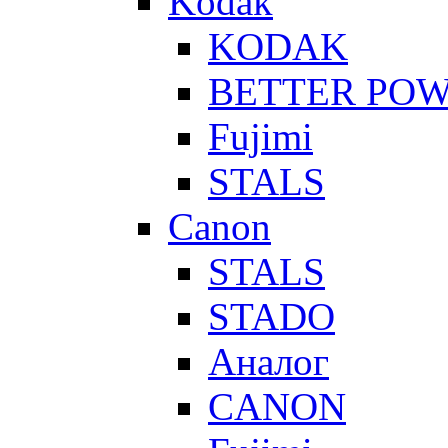
Kodak
KODAK
BETTER PO
Fujimi
STALS
Canon
STALS
STADO
Аналог
CANON