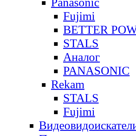
Panasonic
Fujimi
BETTER PO
STALS
Аналог
PANASONIC
Rekam
STALS
Fujimi
Видеовидоискател