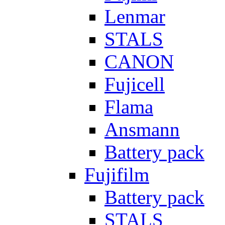
Lenmar
STALS
CANON
Fujicell
Flama
Ansmann
Battery pack
Fujifilm
Battery pack
STALS