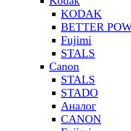
Kodak
KODAK
BETTER PO
Fujimi
STALS
Canon
STALS
STADO
Аналог
CANON