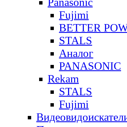
Panasonic
Fujimi
BETTER PO
STALS
Аналог
PANASONIC
Rekam
STALS
Fujimi
Видеовидоискател