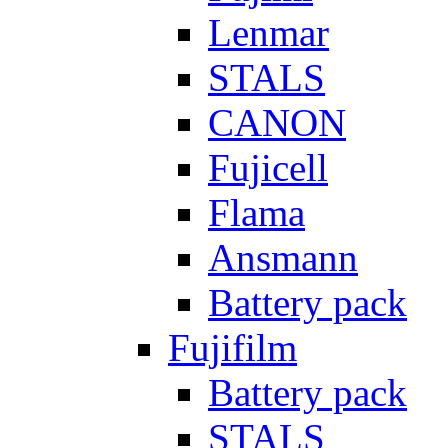
Lenmar
STALS
CANON
Fujicell
Flama
Ansmann
Battery pack
Fujifilm
Battery pack
STALS