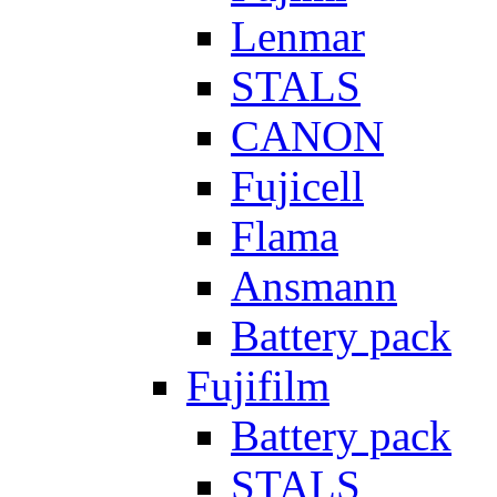
Lenmar
STALS
CANON
Fujicell
Flama
Ansmann
Battery pack
Fujifilm
Battery pack
STALS