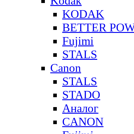
Kodak
KODAK
BETTER PO
Fujimi
STALS
Canon
STALS
STADO
Аналог
CANON