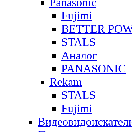
Panasonic
Fujimi
BETTER PO
STALS
Аналог
PANASONIC
Rekam
STALS
Fujimi
Видеовидоискател