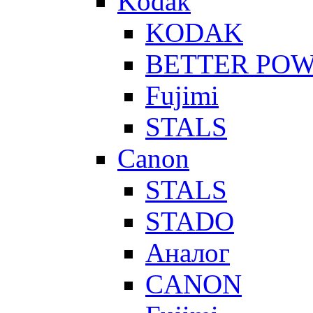
Kodak
KODAK
BETTER PO
Fujimi
STALS
Canon
STALS
STADO
Аналог
CANON