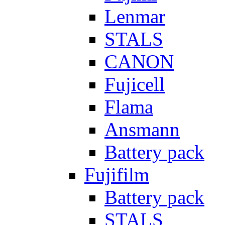
Lenmar
STALS
CANON
Fujicell
Flama
Ansmann
Battery pack
Fujifilm
Battery pack
STALS