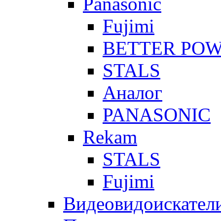
Panasonic
Fujimi
BETTER PO
STALS
Аналог
PANASONIC
Rekam
STALS
Fujimi
Видеовидоискател