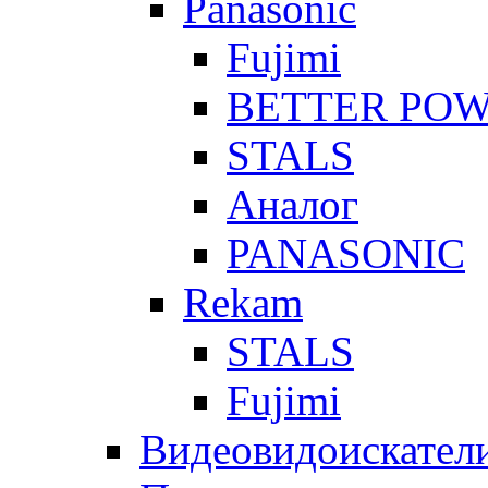
Panasonic
Fujimi
BETTER PO
STALS
Аналог
PANASONIC
Rekam
STALS
Fujimi
Видеовидоискател