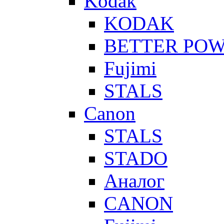
Kodak
KODAK
BETTER PO
Fujimi
STALS
Canon
STALS
STADO
Аналог
CANON