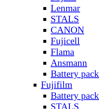
Lenmar
STALS
CANON
Fujicell
Flama
Ansmann
Battery pack
Fujifilm
Battery pack
STALS