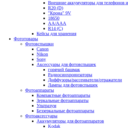
Внешние аккумуляторы для телефонов 
R20 (D)
"Крона" 9V
18650
AA/AAA
R14 (C)
Кейсы для хранения
Фототовары
Фотовспышки
Canon
Nikon
Sony
Аксессуары для фотовспышек
горячий башмак
Радиосинхронизаторы
Диффузоры/рассеиватели/отражатели
Лампы для фотовспышек
Фотоаппараты
Компактные фотоаппараты
Зеркальные фотоаппараты
Ультразум
Беззеркальные фотоаппараты
Фотоаксессуары
Аккумуляторы для фотоаппаратов
Kodak