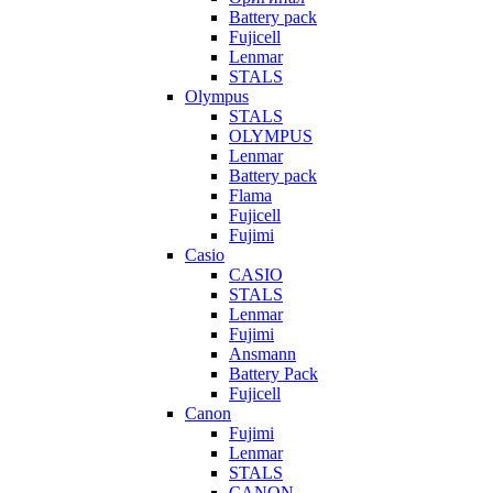
Battery pack
Fujicell
Lenmar
STALS
Olympus
STALS
OLYMPUS
Lenmar
Battery pack
Flama
Fujicell
Fujimi
Casio
CASIO
STALS
Lenmar
Fujimi
Ansmann
Battery Pack
Fujicell
Canon
Fujimi
Lenmar
STALS
CANON