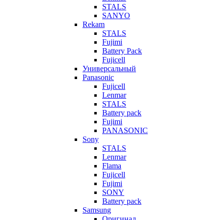
STALS
SANYO
Rekam
STALS
Fujimi
Battery Pack
Fujicell
Универсальный
Panasonic
Fujicell
Lenmar
STALS
Battery pack
Fujimi
PANASONIC
Sony
STALS
Lenmar
Flama
Fujicell
Fujimi
SONY
Battery pack
Samsung
Оригинал