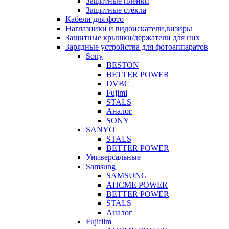
Защитные плёнки
Защитные стёкла
Кабели для фото
Наглазники и видоискатели,визиры
Защитные крышки/держатели для них
Зарядные устройства для фотоаппаратов
Sony
BESTON
BETTER POWER
DVBC
Fujimi
STALS
Аналог
SONY
SANYO
STALS
BETTER POWER
Универсальные
Samsung
SAMSUNG
AHCME POWER
BETTER POWER
STALS
Аналог
Fujifilm