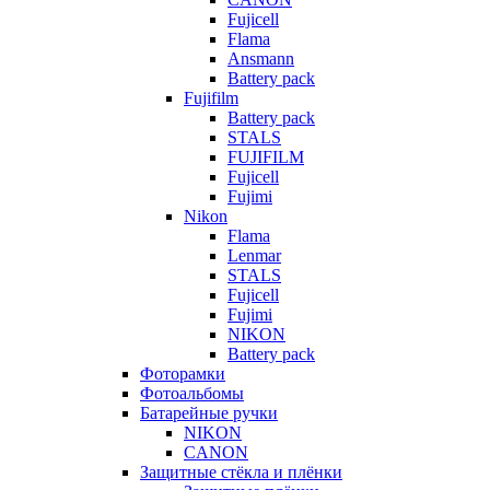
Fujicell
Flama
Ansmann
Battery pack
Fujifilm
Battery pack
STALS
FUJIFILM
Fujicell
Fujimi
Nikon
Flama
Lenmar
STALS
Fujicell
Fujimi
NIKON
Battery pack
Фоторамки
Фотоальбомы
Батарейные ручки
NIKON
CANON
Защитные стёкла и плёнки