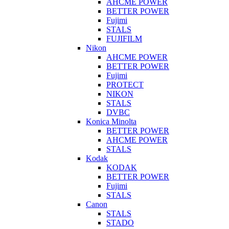
AHCME POWER
BETTER POWER
Fujimi
STALS
FUJIFILM
Nikon
AHCME POWER
BETTER POWER
Fujimi
PROTECT
NIKON
STALS
DVBC
Konica Minolta
BETTER POWER
AHCME POWER
STALS
Kodak
KODAK
BETTER POWER
Fujimi
STALS
Canon
STALS
STADO