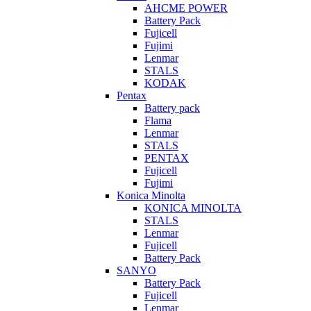
AHCME POWER
Battery Pack
Fujicell
Fujimi
Lenmar
STALS
KODAK
Pentax
Battery pack
Flama
Lenmar
STALS
PENTAX
Fujicell
Fujimi
Konica Minolta
KONICA MINOLTA
STALS
Lenmar
Fujicell
Battery Pack
SANYO
Battery Pack
Fujicell
Lenmar