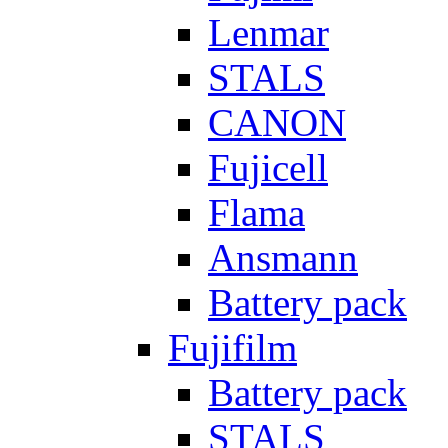
Lenmar
STALS
CANON
Fujicell
Flama
Ansmann
Battery pack
Fujifilm
Battery pack
STALS