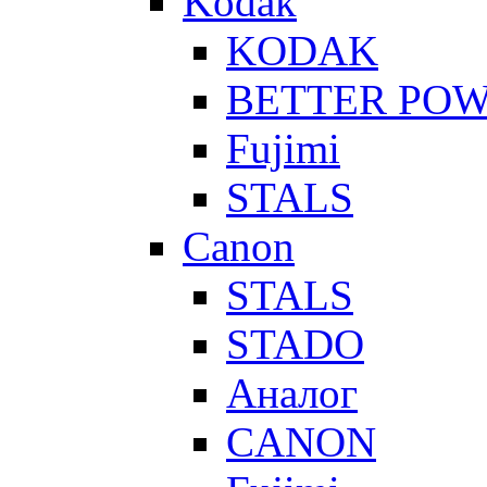
Kodak
KODAK
BETTER PO
Fujimi
STALS
Canon
STALS
STADO
Аналог
CANON