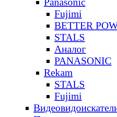
Panasonic
Fujimi
BETTER PO
STALS
Аналог
PANASONIC
Rekam
STALS
Fujimi
Видеовидоискател