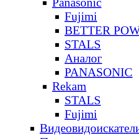
Panasonic
Fujimi
BETTER PO
STALS
Аналог
PANASONIC
Rekam
STALS
Fujimi
Видеовидоискател