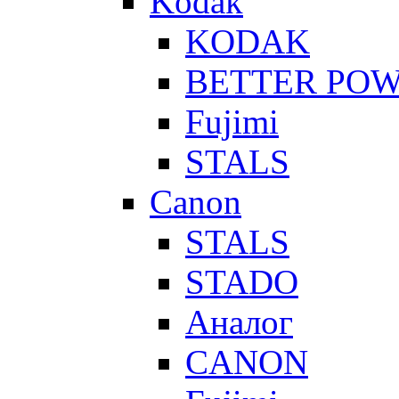
Kodak
KODAK
BETTER PO
Fujimi
STALS
Canon
STALS
STADO
Аналог
CANON