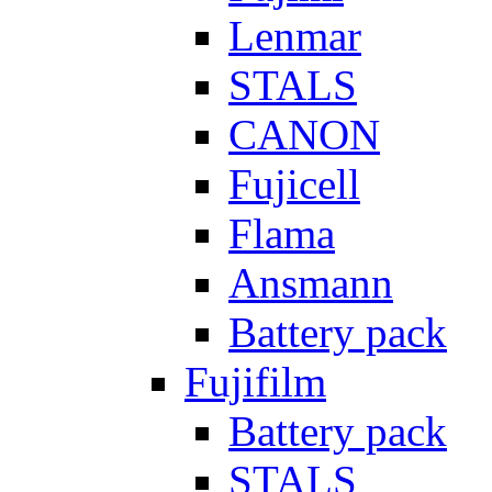
Lenmar
STALS
CANON
Fujicell
Flama
Ansmann
Battery pack
Fujifilm
Battery pack
STALS