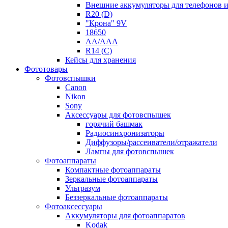
Внешние аккумуляторы для телефонов 
R20 (D)
"Крона" 9V
18650
AA/AAA
R14 (C)
Кейсы для хранения
Фототовары
Фотовспышки
Canon
Nikon
Sony
Аксессуары для фотовспышек
горячий башмак
Радиосинхронизаторы
Диффузоры/рассеиватели/отражатели
Лампы для фотовспышек
Фотоаппараты
Компактные фотоаппараты
Зеркальные фотоаппараты
Ультразум
Беззеркальные фотоаппараты
Фотоаксессуары
Аккумуляторы для фотоаппаратов
Kodak