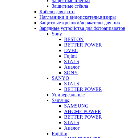
Защитные плёнки
Защитные стёкла
Кабели для фото
Наглазники и видоискатели,визиры
Защитные крышки/держатели для них
Зарядные устройства для фотоаппаратов
Sony
BESTON
BETTER POWER
DVBC
Fujimi
STALS
Аналог
SONY
SANYO
STALS
BETTER POWER
Универсальные
Samsung
SAMSUNG
AHCME POWER
BETTER POWER
STALS
Аналог
Fujifilm