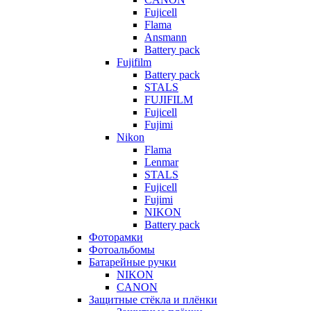
Fujicell
Flama
Ansmann
Battery pack
Fujifilm
Battery pack
STALS
FUJIFILM
Fujicell
Fujimi
Nikon
Flama
Lenmar
STALS
Fujicell
Fujimi
NIKON
Battery pack
Фоторамки
Фотоальбомы
Батарейные ручки
NIKON
CANON
Защитные стёкла и плёнки