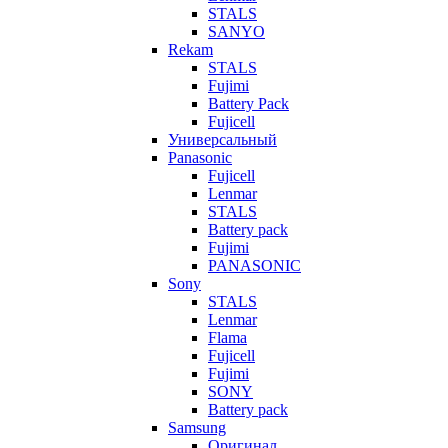
STALS
SANYO
Rekam
STALS
Fujimi
Battery Pack
Fujicell
Универсальный
Panasonic
Fujicell
Lenmar
STALS
Battery pack
Fujimi
PANASONIC
Sony
STALS
Lenmar
Flama
Fujicell
Fujimi
SONY
Battery pack
Samsung
Оригинал