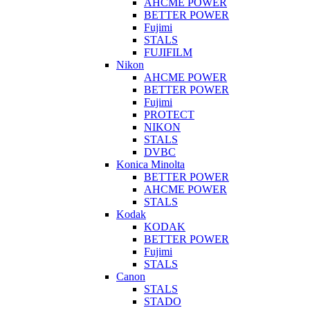
AHCME POWER
BETTER POWER
Fujimi
STALS
FUJIFILM
Nikon
AHCME POWER
BETTER POWER
Fujimi
PROTECT
NIKON
STALS
DVBC
Konica Minolta
BETTER POWER
AHCME POWER
STALS
Kodak
KODAK
BETTER POWER
Fujimi
STALS
Canon
STALS
STADO