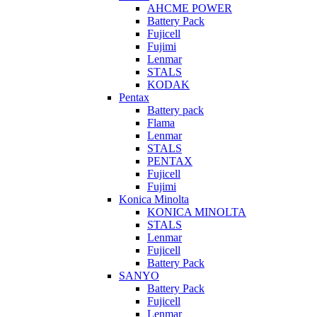
AHCME POWER
Battery Pack
Fujicell
Fujimi
Lenmar
STALS
KODAK
Pentax
Battery pack
Flama
Lenmar
STALS
PENTAX
Fujicell
Fujimi
Konica Minolta
KONICA MINOLTA
STALS
Lenmar
Fujicell
Battery Pack
SANYO
Battery Pack
Fujicell
Lenmar