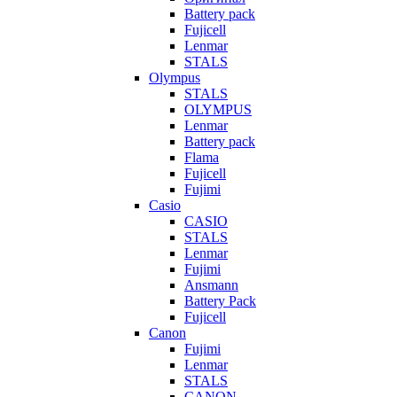
Battery pack
Fujicell
Lenmar
STALS
Olympus
STALS
OLYMPUS
Lenmar
Battery pack
Flama
Fujicell
Fujimi
Casio
CASIO
STALS
Lenmar
Fujimi
Ansmann
Battery Pack
Fujicell
Canon
Fujimi
Lenmar
STALS
CANON