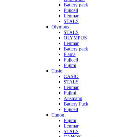
Battery pack
Fujicell
Lenmar
STALS
Olympus
STALS
OLYMPUS
Lenmar
Battery pack
Flama
Fujicell
Fujimi
Casio
CASIO
STALS
Lenmar
Fujimi
Ansmann
Battery Pack
Fujicell
Canon
Fujimi
Lenmar
STALS
CANON