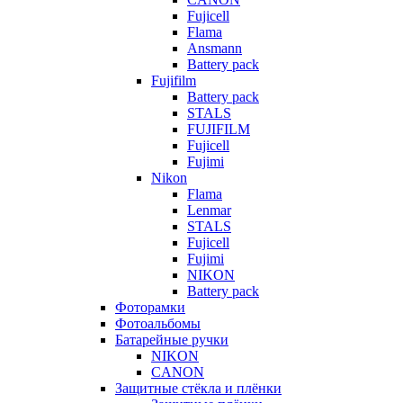
Fujicell
Flama
Ansmann
Battery pack
Fujifilm
Battery pack
STALS
FUJIFILM
Fujicell
Fujimi
Nikon
Flama
Lenmar
STALS
Fujicell
Fujimi
NIKON
Battery pack
Фоторамки
Фотоальбомы
Батарейные ручки
NIKON
CANON
Защитные стёкла и плёнки