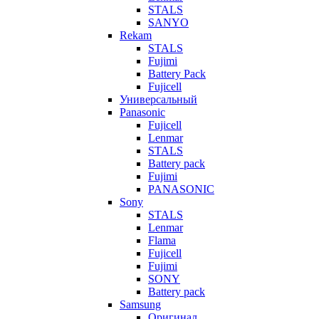
STALS
SANYO
Rekam
STALS
Fujimi
Battery Pack
Fujicell
Универсальный
Panasonic
Fujicell
Lenmar
STALS
Battery pack
Fujimi
PANASONIC
Sony
STALS
Lenmar
Flama
Fujicell
Fujimi
SONY
Battery pack
Samsung
Оригинал