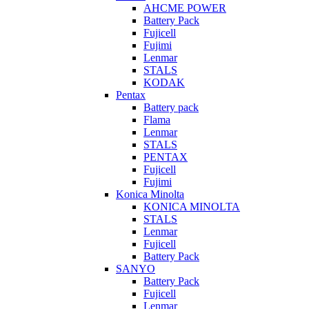
AHCME POWER
Battery Pack
Fujicell
Fujimi
Lenmar
STALS
KODAK
Pentax
Battery pack
Flama
Lenmar
STALS
PENTAX
Fujicell
Fujimi
Konica Minolta
KONICA MINOLTA
STALS
Lenmar
Fujicell
Battery Pack
SANYO
Battery Pack
Fujicell
Lenmar