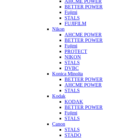
AHCME POWER
BETTER POWER
Fujimi
STALS
FUJIFILM
Nikon
AHCME POWER
BETTER POWER
Fujimi
PROTECT
NIKON
STALS
DVBC
Konica Minolta
BETTER POWER
AHCME POWER
STALS
Kodak
KODAK
BETTER POWER
Fujimi
STALS
Canon
STALS
STADO