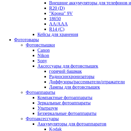
Внешние аккумуляторы для телефонов 
R20 (D)
"Крона" 9V
18650
AA/AAA
R14 (C)
Кейсы для хранения
Фототовары
Фотовспышки
Canon
Nikon
Sony
Аксессуары для фотовспышек
горячий башмак
Радиосинхронизаторы
Диффузоры/рассеиватели/отражатели
Лампы для фотовспышек
Фотоаппараты
Компактные фотоаппараты
Зеркальные фотоаппараты
Ультразум
Беззеркальные фотоаппараты
Фотоаксессуары
Аккумуляторы для фотоаппаратов
Kodak