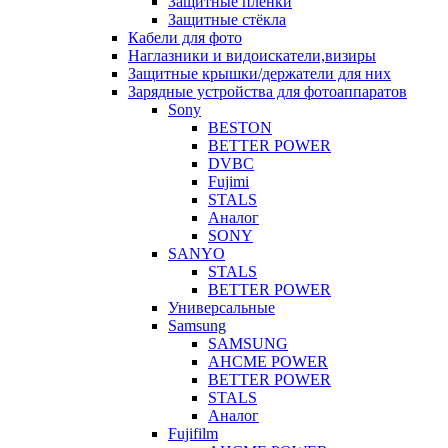
Защитные плёнки
Защитные стёкла
Кабели для фото
Наглазники и видоискатели,визиры
Защитные крышки/держатели для них
Зарядные устройства для фотоаппаратов
Sony
BESTON
BETTER POWER
DVBC
Fujimi
STALS
Аналог
SONY
SANYO
STALS
BETTER POWER
Универсальные
Samsung
SAMSUNG
AHCME POWER
BETTER POWER
STALS
Аналог
Fujifilm