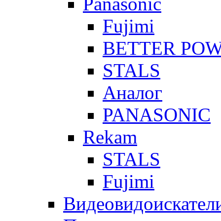
Panasonic
Fujimi
BETTER PO
STALS
Аналог
PANASONIC
Rekam
STALS
Fujimi
Видеовидоискател