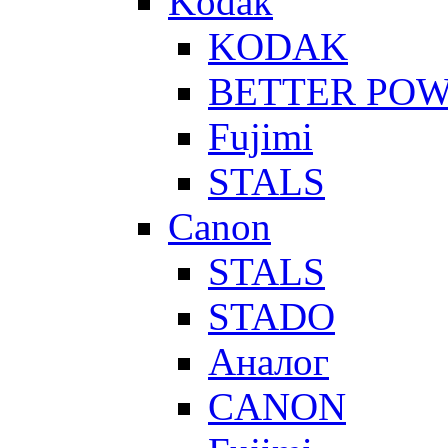
Kodak
KODAK
BETTER PO
Fujimi
STALS
Canon
STALS
STADO
Аналог
CANON