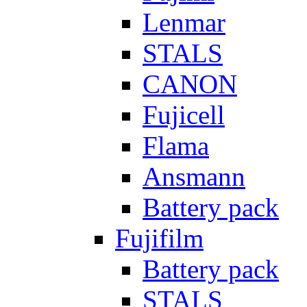
Lenmar
STALS
CANON
Fujicell
Flama
Ansmann
Battery pack
Fujifilm
Battery pack
STALS