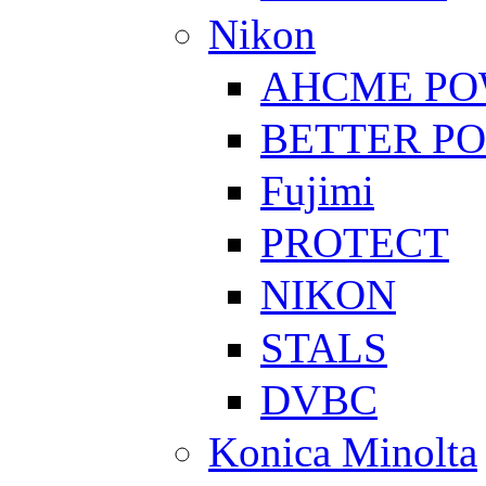
Nikon
AHCME P
BETTER P
Fujimi
PROTECT
NIKON
STALS
DVBC
Konica Minolta