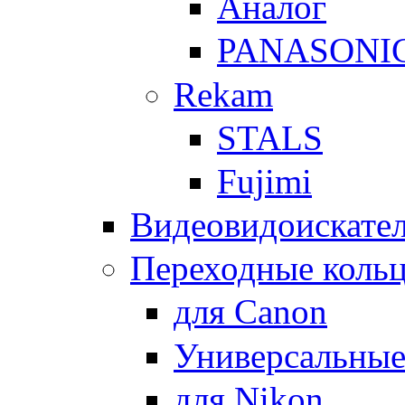
Аналог
PANASONI
Rekam
STALS
Fujimi
Видеовидоискате
Переходные кольц
для Canon
Универсальны
для Nikon