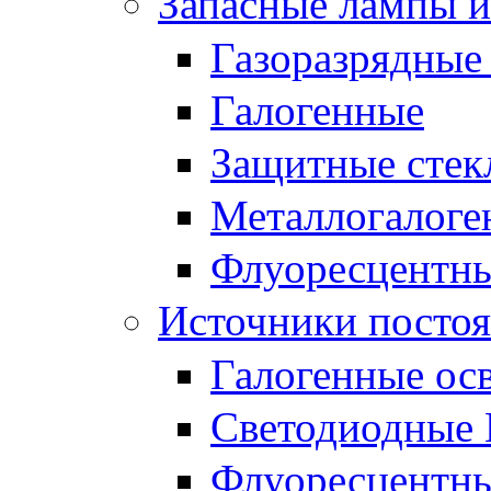
Запасные лампы и
Газоразрядные
Галогенные
Защитные стек
Металлогалоге
Флуоресцентн
Источники постоя
Галогенные ос
Светодиодные 
Флуоресцентны