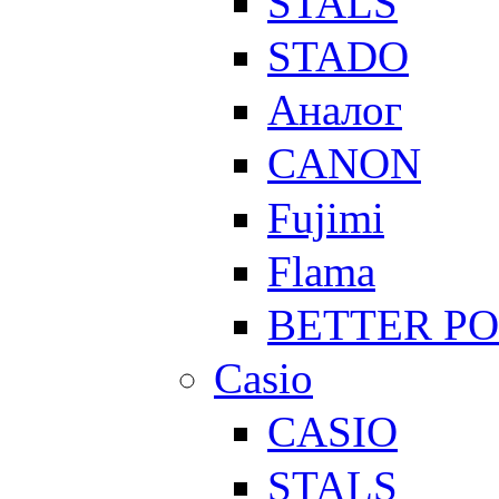
STALS
STADO
Аналог
CANON
Fujimi
Flama
BETTER P
Casio
CASIO
STALS