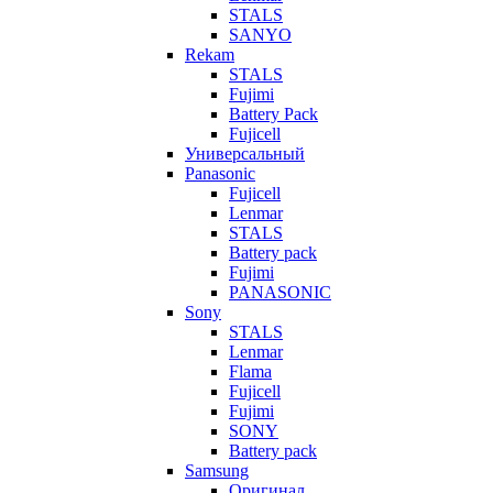
STALS
SANYO
Rekam
STALS
Fujimi
Battery Pack
Fujicell
Универсальный
Panasonic
Fujicell
Lenmar
STALS
Battery pack
Fujimi
PANASONIC
Sony
STALS
Lenmar
Flama
Fujicell
Fujimi
SONY
Battery pack
Samsung
Оригинал