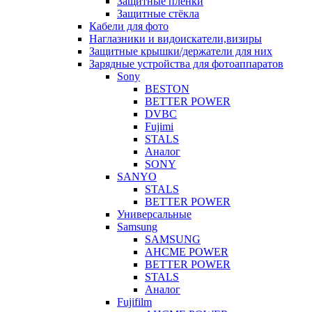
Защитные плёнки
Защитные стёкла
Кабели для фото
Наглазники и видоискатели,визиры
Защитные крышки/держатели для них
Зарядные устройства для фотоаппаратов
Sony
BESTON
BETTER POWER
DVBC
Fujimi
STALS
Аналог
SONY
SANYO
STALS
BETTER POWER
Универсальные
Samsung
SAMSUNG
AHCME POWER
BETTER POWER
STALS
Аналог
Fujifilm