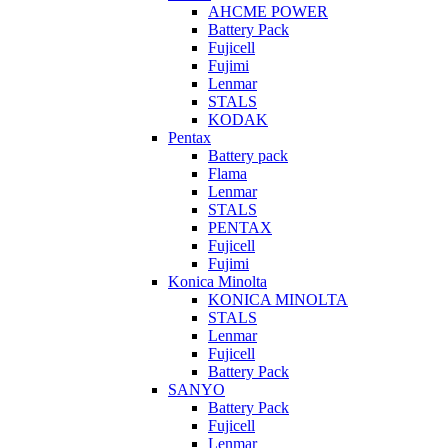
AHCME POWER
Battery Pack
Fujicell
Fujimi
Lenmar
STALS
KODAK
Pentax
Battery pack
Flama
Lenmar
STALS
PENTAX
Fujicell
Fujimi
Konica Minolta
KONICA MINOLTA
STALS
Lenmar
Fujicell
Battery Pack
SANYO
Battery Pack
Fujicell
Lenmar