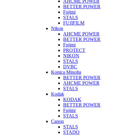
AHCME POWER
BETTER POWER
Fujimi
STALS
FUJIFILM
Nikon
AHCME POWER
BETTER POWER
Fujimi
PROTECT
NIKON
STALS
DVBC
Konica Minolta
BETTER POWER
AHCME POWER
STALS
Kodak
KODAK
BETTER POWER
Fujimi
STALS
Canon
STALS
STADO