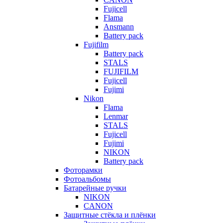
Fujicell
Flama
Ansmann
Battery pack
Fujifilm
Battery pack
STALS
FUJIFILM
Fujicell
Fujimi
Nikon
Flama
Lenmar
STALS
Fujicell
Fujimi
NIKON
Battery pack
Фоторамки
Фотоальбомы
Батарейные ручки
NIKON
CANON
Защитные стёкла и плёнки