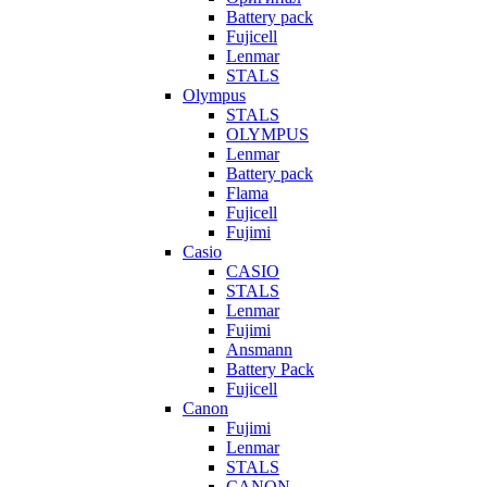
Battery pack
Fujicell
Lenmar
STALS
Olympus
STALS
OLYMPUS
Lenmar
Battery pack
Flama
Fujicell
Fujimi
Casio
CASIO
STALS
Lenmar
Fujimi
Ansmann
Battery Pack
Fujicell
Canon
Fujimi
Lenmar
STALS
CANON