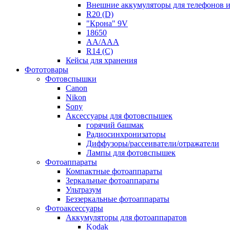
Внешние аккумуляторы для телефонов 
R20 (D)
"Крона" 9V
18650
AA/AAA
R14 (C)
Кейсы для хранения
Фототовары
Фотовспышки
Canon
Nikon
Sony
Аксессуары для фотовспышек
горячий башмак
Радиосинхронизаторы
Диффузоры/рассеиватели/отражатели
Лампы для фотовспышек
Фотоаппараты
Компактные фотоаппараты
Зеркальные фотоаппараты
Ультразум
Беззеркальные фотоаппараты
Фотоаксессуары
Аккумуляторы для фотоаппаратов
Kodak