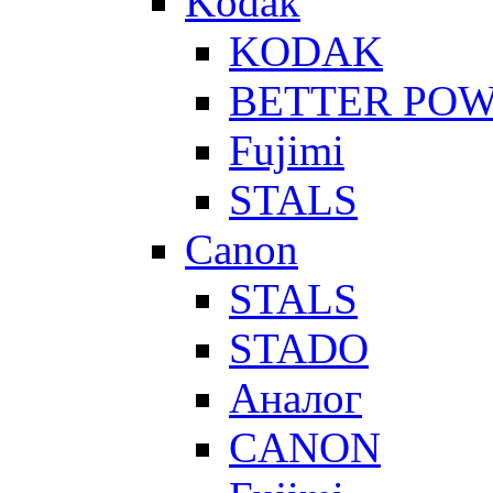
Kodak
KODAK
BETTER PO
Fujimi
STALS
Canon
STALS
STADO
Аналог
CANON