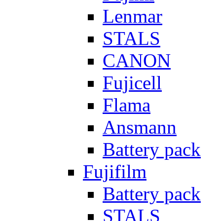
Lenmar
STALS
CANON
Fujicell
Flama
Ansmann
Battery pack
Fujifilm
Battery pack
STALS