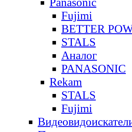
Panasonic
Fujimi
BETTER PO
STALS
Аналог
PANASONIC
Rekam
STALS
Fujimi
Видеовидоискател