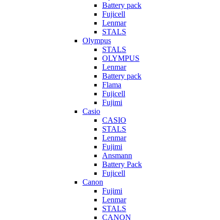
Battery pack
Fujicell
Lenmar
STALS
Olympus
STALS
OLYMPUS
Lenmar
Battery pack
Flama
Fujicell
Fujimi
Casio
CASIO
STALS
Lenmar
Fujimi
Ansmann
Battery Pack
Fujicell
Canon
Fujimi
Lenmar
STALS
CANON