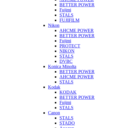
BETTER POWER
Fujimi
STALS
FUJIFILM
Nikon
AHCME POWER
BETTER POWER
Fujimi
PROTECT
NIKON
STALS
DVBC
Konica Minolta
BETTER POWER
AHCME POWER
STALS
Kodak
KODAK
BETTER POWER
Fujimi
STALS
Canon
STALS
STADO