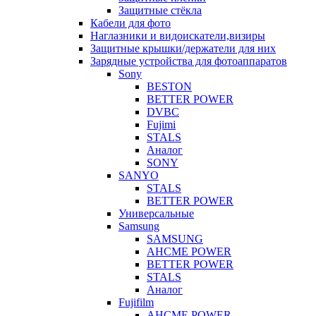
Защитные стёкла
Кабели для фото
Наглазники и видоискатели,визиры
Защитные крышки/держатели для них
Зарядные устройства для фотоаппаратов
Sony
BESTON
BETTER POWER
DVBC
Fujimi
STALS
Аналог
SONY
SANYO
STALS
BETTER POWER
Универсальные
Samsung
SAMSUNG
AHCME POWER
BETTER POWER
STALS
Аналог
Fujifilm
AHCME POWER