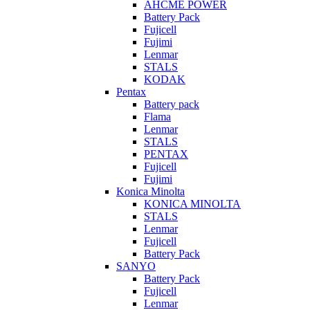
AHCME POWER
Battery Pack
Fujicell
Fujimi
Lenmar
STALS
KODAK
Pentax
Battery pack
Flama
Lenmar
STALS
PENTAX
Fujicell
Fujimi
Konica Minolta
KONICA MINOLTA
STALS
Lenmar
Fujicell
Battery Pack
SANYO
Battery Pack
Fujicell
Lenmar