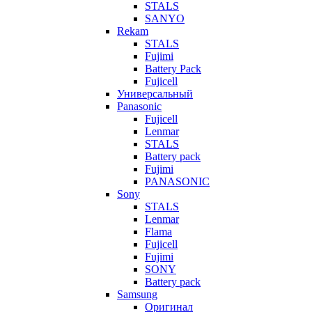
STALS
SANYO
Rekam
STALS
Fujimi
Battery Pack
Fujicell
Универсальный
Panasonic
Fujicell
Lenmar
STALS
Battery pack
Fujimi
PANASONIC
Sony
STALS
Lenmar
Flama
Fujicell
Fujimi
SONY
Battery pack
Samsung
Оригинал