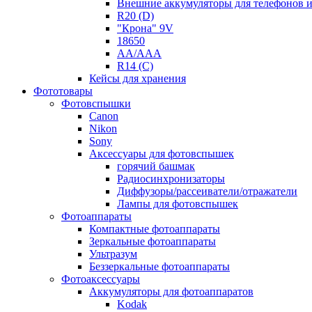
Внешние аккумуляторы для телефонов 
R20 (D)
"Крона" 9V
18650
AA/AAA
R14 (C)
Кейсы для хранения
Фототовары
Фотовспышки
Canon
Nikon
Sony
Аксессуары для фотовспышек
горячий башмак
Радиосинхронизаторы
Диффузоры/рассеиватели/отражатели
Лампы для фотовспышек
Фотоаппараты
Компактные фотоаппараты
Зеркальные фотоаппараты
Ультразум
Беззеркальные фотоаппараты
Фотоаксессуары
Аккумуляторы для фотоаппаратов
Kodak