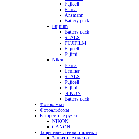
Fujicell
Flama
Ansmann
Battery pack
Fujifilm
Battery pack
STALS
FUJIFILM
Fujicell
Fujimi
Nikon
Flama
Lenmar
STALS
Fujicell
Fujimi
NIKON
Battery pack
Фоторамки
Фотоальбомы
Батарейные ручки
NIKON
CANON
Защитные стёкла и плёнки
Защитные плёнки