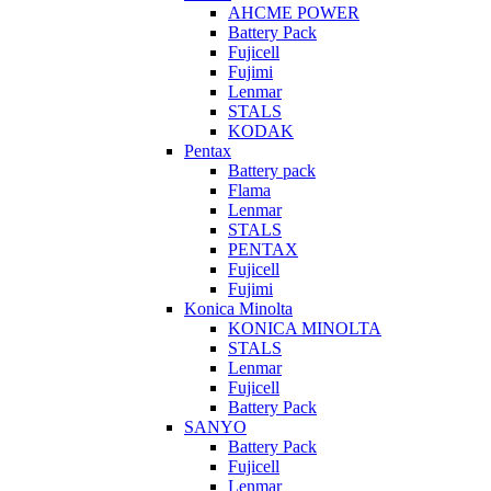
AHCME POWER
Battery Pack
Fujicell
Fujimi
Lenmar
STALS
KODAK
Pentax
Battery pack
Flama
Lenmar
STALS
PENTAX
Fujicell
Fujimi
Konica Minolta
KONICA MINOLTA
STALS
Lenmar
Fujicell
Battery Pack
SANYO
Battery Pack
Fujicell
Lenmar