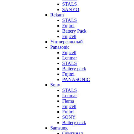
STALS
SANYO
Rekam
STALS
Fujimi
Battery Pack
Fujicell
Универсальный
Panasonic
Fujicell
Lenmar
STALS
Battery pack
Fujimi
PANASONIC
Sony
STALS
Lenmar
Flama
Fujicell
Fujimi
SONY
Battery pack
Samsung
Оригинал