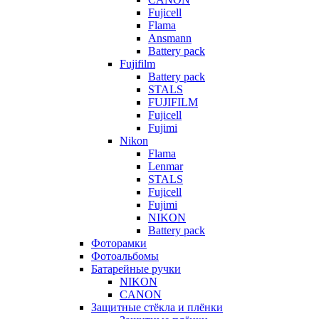
Fujicell
Flama
Ansmann
Battery pack
Fujifilm
Battery pack
STALS
FUJIFILM
Fujicell
Fujimi
Nikon
Flama
Lenmar
STALS
Fujicell
Fujimi
NIKON
Battery pack
Фоторамки
Фотоальбомы
Батарейные ручки
NIKON
CANON
Защитные стёкла и плёнки