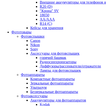
Внешние аккумуляторы для телефонов 
R20 (D)
"Крона" 9V
18650
AA/AAA
R14 (C)
Кейсы для хранения
Фототовары
Фотовспышки
Canon
Nikon
Sony
Аксессуары для фотовспышек
горячий башмак
Радиосинхронизаторы
Диффузоры/рассеиватели/отражатели
Лампы для фотовспышек
Фотоаппараты
Компактные фотоаппараты
Зеркальные фотоаппараты
Ультразум
Беззеркальные фотоаппараты
Фотоаксессуары
Аккумуляторы для фотоаппаратов
Kodak