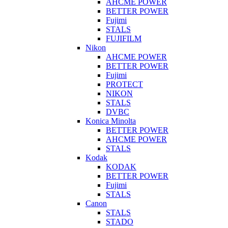
AHCME POWER
BETTER POWER
Fujimi
STALS
FUJIFILM
Nikon
AHCME POWER
BETTER POWER
Fujimi
PROTECT
NIKON
STALS
DVBC
Konica Minolta
BETTER POWER
AHCME POWER
STALS
Kodak
KODAK
BETTER POWER
Fujimi
STALS
Canon
STALS
STADO