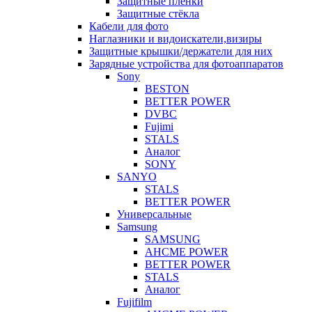
Защитные плёнки
Защитные стёкла
Кабели для фото
Наглазники и видоискатели,визиры
Защитные крышки/держатели для них
Зарядные устройства для фотоаппаратов
Sony
BESTON
BETTER POWER
DVBC
Fujimi
STALS
Аналог
SONY
SANYO
STALS
BETTER POWER
Универсальные
Samsung
SAMSUNG
AHCME POWER
BETTER POWER
STALS
Аналог
Fujifilm