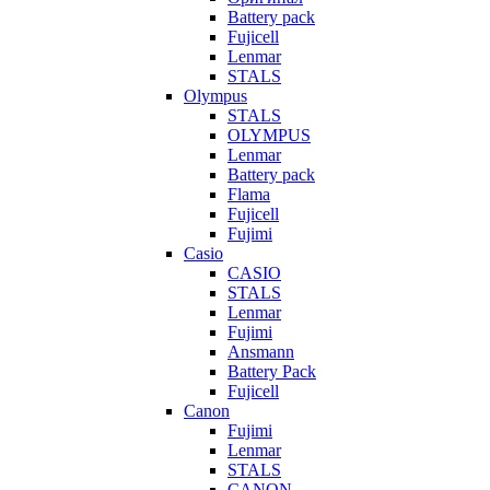
Battery pack
Fujicell
Lenmar
STALS
Olympus
STALS
OLYMPUS
Lenmar
Battery pack
Flama
Fujicell
Fujimi
Casio
CASIO
STALS
Lenmar
Fujimi
Ansmann
Battery Pack
Fujicell
Canon
Fujimi
Lenmar
STALS
CANON