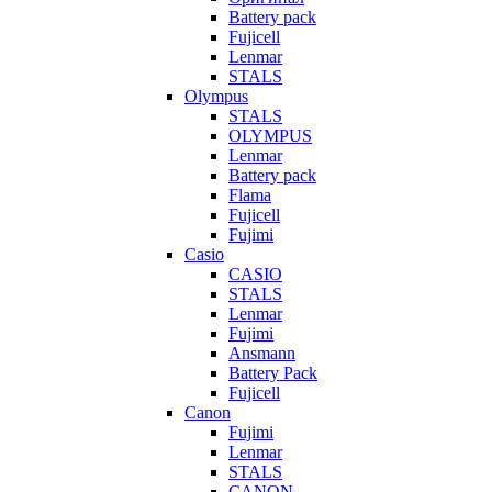
Battery pack
Fujicell
Lenmar
STALS
Olympus
STALS
OLYMPUS
Lenmar
Battery pack
Flama
Fujicell
Fujimi
Casio
CASIO
STALS
Lenmar
Fujimi
Ansmann
Battery Pack
Fujicell
Canon
Fujimi
Lenmar
STALS
CANON