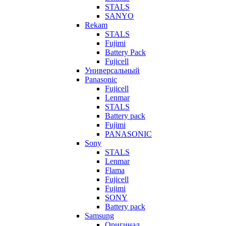
STALS
SANYO
Rekam
STALS
Fujimi
Battery Pack
Fujicell
Универсальный
Panasonic
Fujicell
Lenmar
STALS
Battery pack
Fujimi
PANASONIC
Sony
STALS
Lenmar
Flama
Fujicell
Fujimi
SONY
Battery pack
Samsung
Оригинал