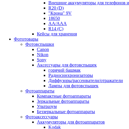
Внешние аккумуляторы для телефонов 
R20 (D)
"Крона" 9V
18650
AA/AAA
R14 (C)
Кейсы для хранения
Фототовары
Фотовспышки
Canon
Nikon
Sony
Аксессуары для фотовспышек
горячий башмак
Радиосинхронизаторы
Диффузоры/рассеиватели/отражатели
Лампы для фотовспышек
Фотоаппараты
Компактные фотоаппараты
Зеркальные фотоаппараты
Ультразум
Беззеркальные фотоаппараты
Фотоаксессуары
Аккумуляторы для фотоаппаратов
Kodak