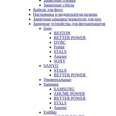
Защитные плёнки
Защитные стёкла
Кабели для фото
Наглазники и видоискатели,визиры
Защитные крышки/держатели для них
Зарядные устройства для фотоаппаратов
Sony
BESTON
BETTER POWER
DVBC
Fujimi
STALS
Аналог
SONY
SANYO
STALS
BETTER POWER
Универсальные
Samsung
SAMSUNG
AHCME POWER
BETTER POWER
STALS
Аналог
Fujifilm