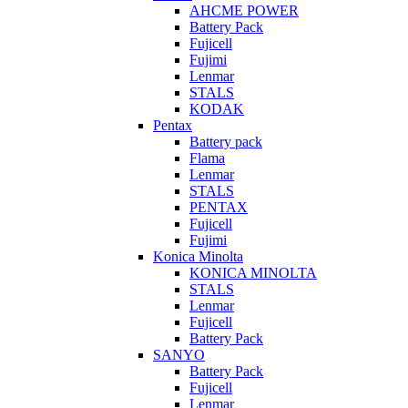
AHCME POWER
Battery Pack
Fujicell
Fujimi
Lenmar
STALS
KODAK
Pentax
Battery pack
Flama
Lenmar
STALS
PENTAX
Fujicell
Fujimi
Konica Minolta
KONICA MINOLTA
STALS
Lenmar
Fujicell
Battery Pack
SANYO
Battery Pack
Fujicell
Lenmar