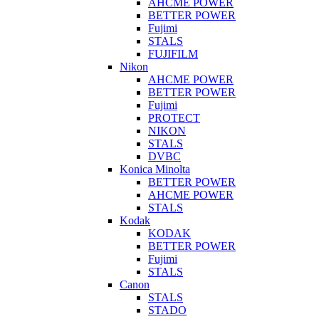
AHCME POWER
BETTER POWER
Fujimi
STALS
FUJIFILM
Nikon
AHCME POWER
BETTER POWER
Fujimi
PROTECT
NIKON
STALS
DVBC
Konica Minolta
BETTER POWER
AHCME POWER
STALS
Kodak
KODAK
BETTER POWER
Fujimi
STALS
Canon
STALS
STADO