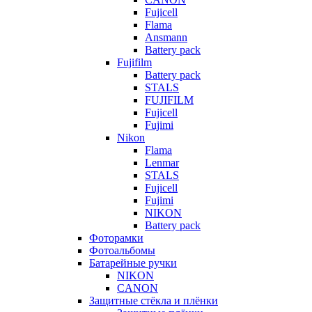
Fujicell
Flama
Ansmann
Battery pack
Fujifilm
Battery pack
STALS
FUJIFILM
Fujicell
Fujimi
Nikon
Flama
Lenmar
STALS
Fujicell
Fujimi
NIKON
Battery pack
Фоторамки
Фотоальбомы
Батарейные ручки
NIKON
CANON
Защитные стёкла и плёнки