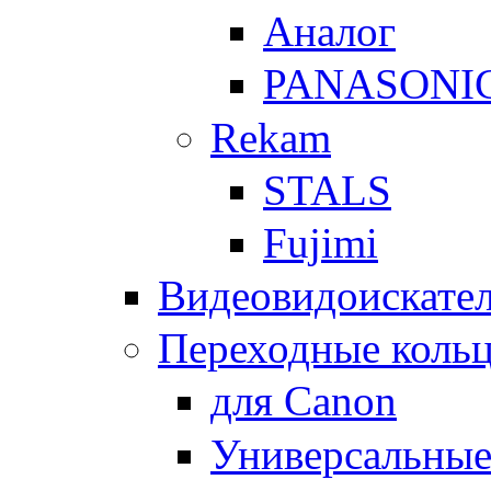
Аналог
PANASONI
Rekam
STALS
Fujimi
Видеовидоискате
Переходные кольц
для Canon
Универсальны