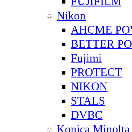
FUJIFILM
Nikon
AHCME P
BETTER P
Fujimi
PROTECT
NIKON
STALS
DVBC
Konica Minolta