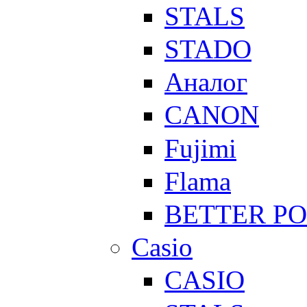
STALS
STADO
Аналог
CANON
Fujimi
Flama
BETTER P
Casio
CASIO