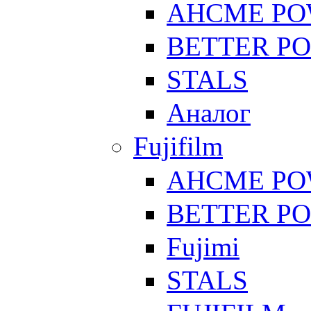
AHCME P
BETTER P
STALS
Аналог
Fujifilm
AHCME P
BETTER P
Fujimi
STALS