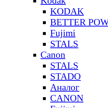
Kodak
KODAK
BETTER PO
Fujimi
STALS
Canon
STALS
STADO
Аналог
CANON