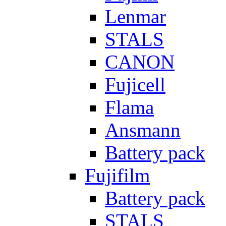
Lenmar
STALS
CANON
Fujicell
Flama
Ansmann
Battery pack
Fujifilm
Battery pack
STALS