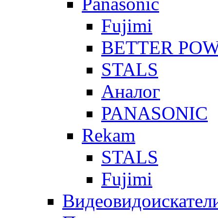
Panasonic
Fujimi
BETTER PO
STALS
Аналог
PANASONIC
Rekam
STALS
Fujimi
Видеовидоискател