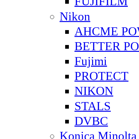
FUJIFILM
Nikon
AHCME P
BETTER P
Fujimi
PROTECT
NIKON
STALS
DVBC
Konica Minolta