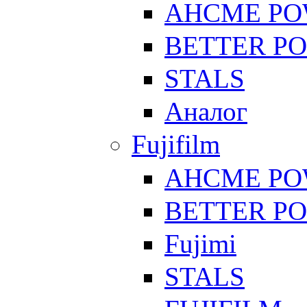
AHCME P
BETTER P
STALS
Аналог
Fujifilm
AHCME P
BETTER P
Fujimi
STALS