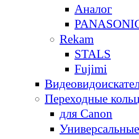
Аналог
PANASONI
Rekam
STALS
Fujimi
Видеовидоискате
Переходные кольц
для Canon
Универсальны