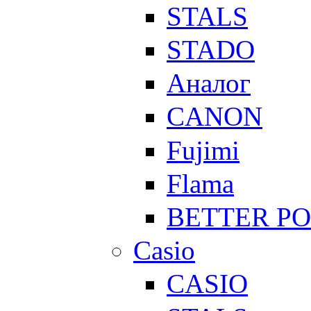
STALS
STADO
Аналог
CANON
Fujimi
Flama
BETTER P
Casio
CASIO