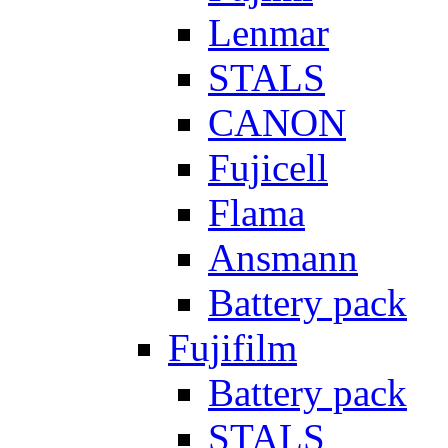
Lenmar
STALS
CANON
Fujicell
Flama
Ansmann
Battery pack
Fujifilm
Battery pack
STALS