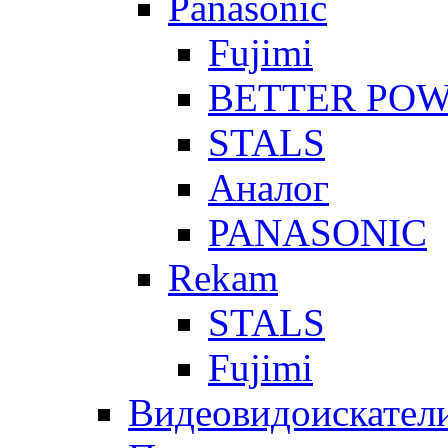
Panasonic
Fujimi
BETTER PO
STALS
Аналог
PANASONIC
Rekam
STALS
Fujimi
Видеовидоискател