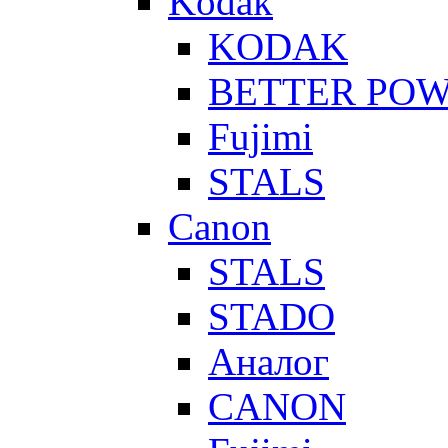
Kodak
KODAK
BETTER PO
Fujimi
STALS
Canon
STALS
STADO
Аналог
CANON