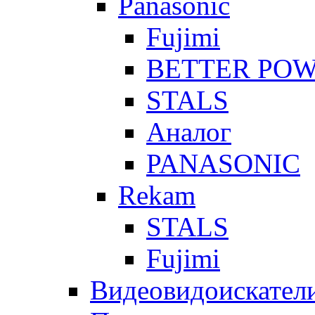
Panasonic
Fujimi
BETTER PO
STALS
Аналог
PANASONIC
Rekam
STALS
Fujimi
Видеовидоискател