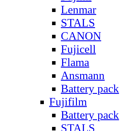
Lenmar
STALS
CANON
Fujicell
Flama
Ansmann
Battery pack
Fujifilm
Battery pack
STALS