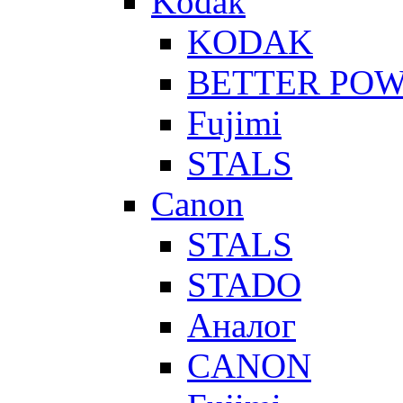
Kodak
KODAK
BETTER PO
Fujimi
STALS
Canon
STALS
STADO
Аналог
CANON