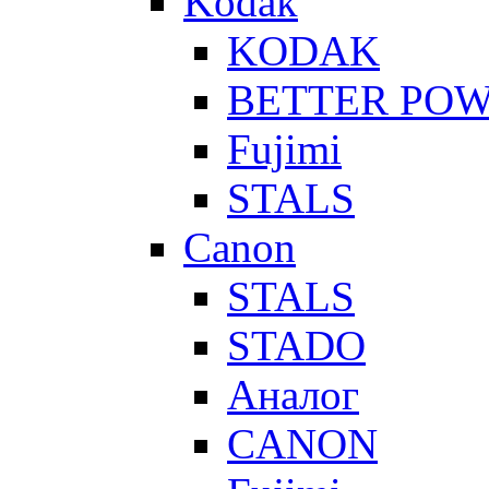
Kodak
KODAK
BETTER PO
Fujimi
STALS
Canon
STALS
STADO
Аналог
CANON