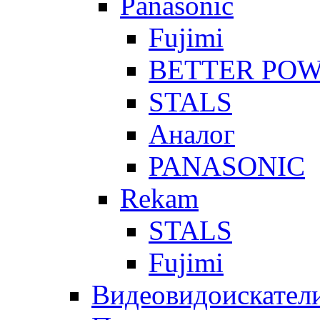
Panasonic
Fujimi
BETTER PO
STALS
Аналог
PANASONIC
Rekam
STALS
Fujimi
Видеовидоискател