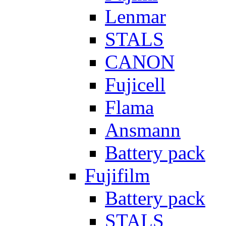
Lenmar
STALS
CANON
Fujicell
Flama
Ansmann
Battery pack
Fujifilm
Battery pack
STALS