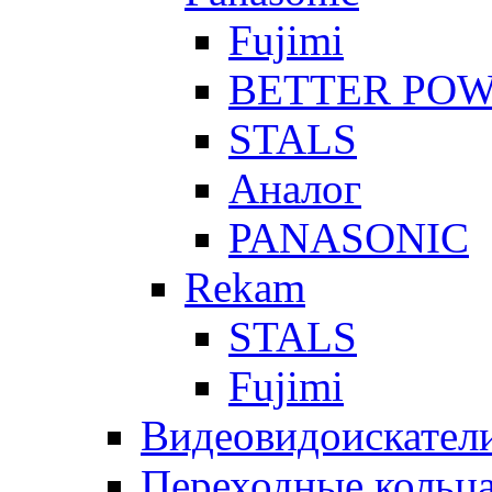
Fujimi
BETTER PO
STALS
Аналог
PANASONIC
Rekam
STALS
Fujimi
Видеовидоискател
Переходные кольца