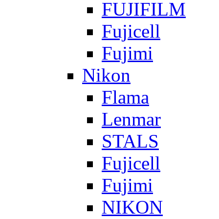
FUJIFILM
Fujicell
Fujimi
Nikon
Flama
Lenmar
STALS
Fujicell
Fujimi
NIKON