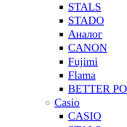
STALS
STADO
Аналог
CANON
Fujimi
Flama
BETTER P
Casio
CASIO