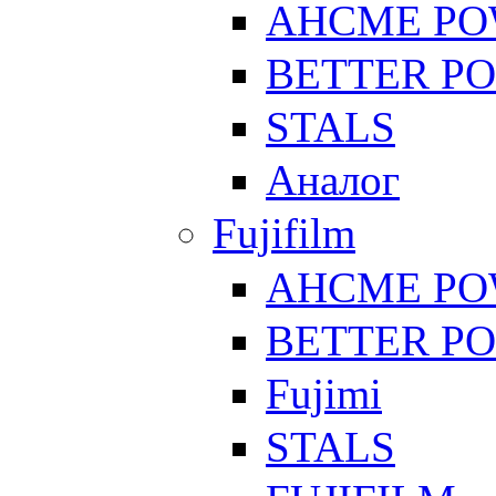
AHCME P
BETTER P
STALS
Аналог
Fujifilm
AHCME P
BETTER P
Fujimi
STALS