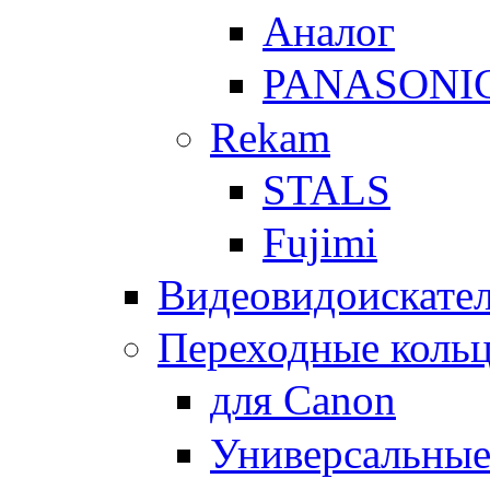
Аналог
PANASONI
Rekam
STALS
Fujimi
Видеовидоискате
Переходные кольц
для Canon
Универсальны