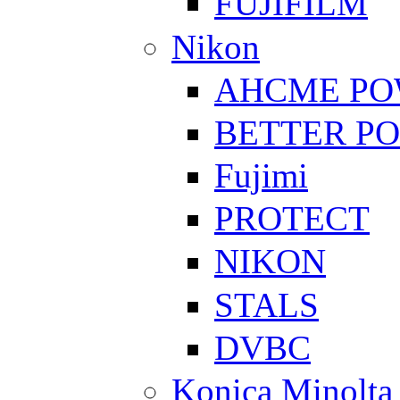
FUJIFILM
Nikon
AHCME P
BETTER P
Fujimi
PROTECT
NIKON
STALS
DVBC
Konica Minolta