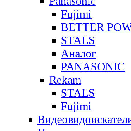
Panasonic
Fujimi
BETTER PO
STALS
Аналог
PANASONIC
Rekam
STALS
Fujimi
Видеовидоискател