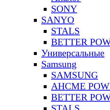
SONY
SANYO
STALS
BETTER PO
Универсальные
Samsung
SAMSUNG
AHCME POW
BETTER PO
STALS