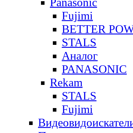
Panasonic
Fujimi
BETTER PO
STALS
Аналог
PANASONIC
Rekam
STALS
Fujimi
Видеовидоискател