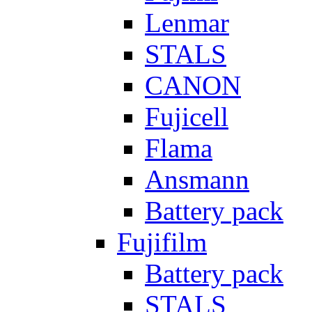
Lenmar
STALS
CANON
Fujicell
Flama
Ansmann
Battery pack
Fujifilm
Battery pack
STALS