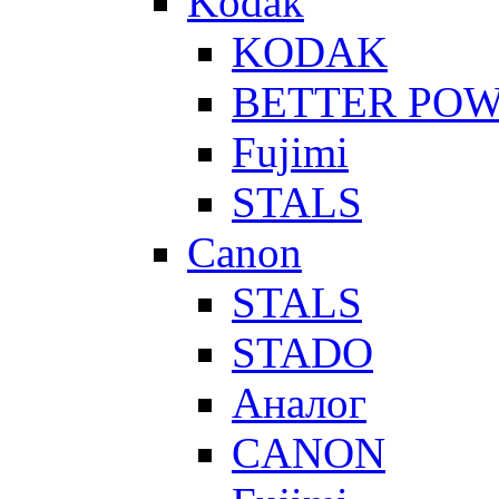
Kodak
KODAK
BETTER PO
Fujimi
STALS
Canon
STALS
STADO
Аналог
CANON