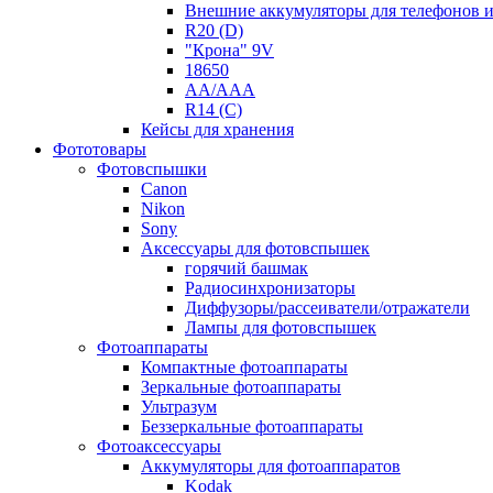
Внешние аккумуляторы для телефонов 
R20 (D)
"Крона" 9V
18650
AA/AAA
R14 (C)
Кейсы для хранения
Фототовары
Фотовспышки
Canon
Nikon
Sony
Аксессуары для фотовспышек
горячий башмак
Радиосинхронизаторы
Диффузоры/рассеиватели/отражатели
Лампы для фотовспышек
Фотоаппараты
Компактные фотоаппараты
Зеркальные фотоаппараты
Ультразум
Беззеркальные фотоаппараты
Фотоаксессуары
Аккумуляторы для фотоаппаратов
Kodak