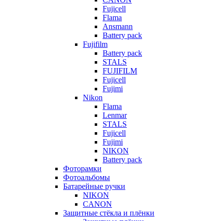
Fujicell
Flama
Ansmann
Battery pack
Fujifilm
Battery pack
STALS
FUJIFILM
Fujicell
Fujimi
Nikon
Flama
Lenmar
STALS
Fujicell
Fujimi
NIKON
Battery pack
Фоторамки
Фотоальбомы
Батарейные ручки
NIKON
CANON
Защитные стёкла и плёнки