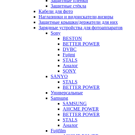
Защитные плёнки
Защитные стёкла
Кабели для фото
Наглазники и видоискатели,визиры
Защитные крышки/держатели для них
Зарядные устройства для фотоаппаратов
Sony
BESTON
BETTER POWER
DVBC
Fujimi
STALS
Аналог
SONY
SANYO
STALS
BETTER POWER
Универсальные
Samsung
SAMSUNG
AHCME POWER
BETTER POWER
STALS
Аналог
Fujifilm