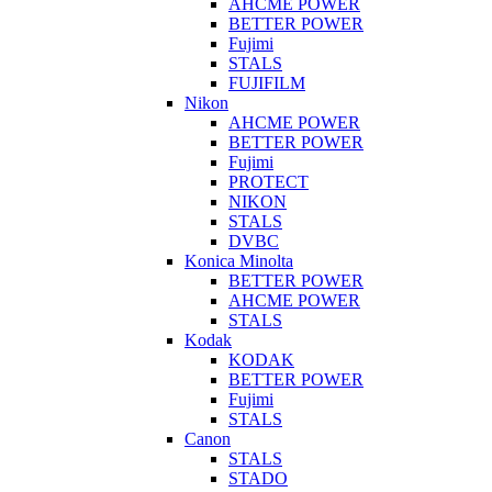
AHCME POWER
BETTER POWER
Fujimi
STALS
FUJIFILM
Nikon
AHCME POWER
BETTER POWER
Fujimi
PROTECT
NIKON
STALS
DVBC
Konica Minolta
BETTER POWER
AHCME POWER
STALS
Kodak
KODAK
BETTER POWER
Fujimi
STALS
Canon
STALS
STADO