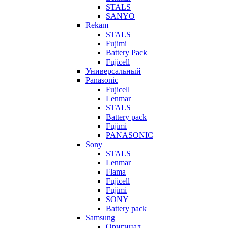
STALS
SANYO
Rekam
STALS
Fujimi
Battery Pack
Fujicell
Универсальный
Panasonic
Fujicell
Lenmar
STALS
Battery pack
Fujimi
PANASONIC
Sony
STALS
Lenmar
Flama
Fujicell
Fujimi
SONY
Battery pack
Samsung
Оригинал