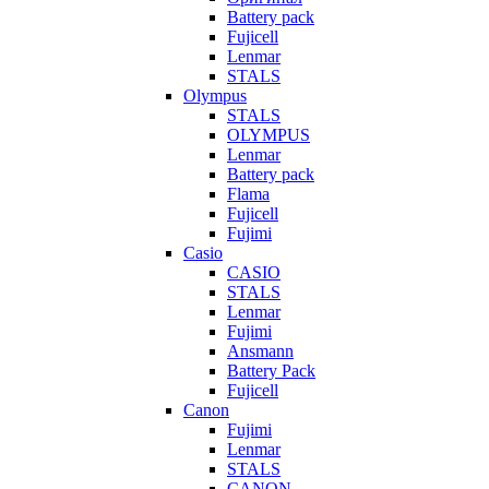
Battery pack
Fujicell
Lenmar
STALS
Olympus
STALS
OLYMPUS
Lenmar
Battery pack
Flama
Fujicell
Fujimi
Casio
CASIO
STALS
Lenmar
Fujimi
Ansmann
Battery Pack
Fujicell
Canon
Fujimi
Lenmar
STALS
CANON