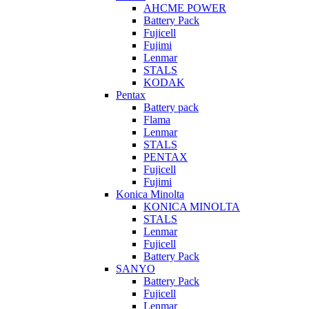
AHCME POWER
Battery Pack
Fujicell
Fujimi
Lenmar
STALS
KODAK
Pentax
Battery pack
Flama
Lenmar
STALS
PENTAX
Fujicell
Fujimi
Konica Minolta
KONICA MINOLTA
STALS
Lenmar
Fujicell
Battery Pack
SANYO
Battery Pack
Fujicell
Lenmar