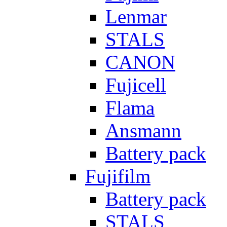
Lenmar
STALS
CANON
Fujicell
Flama
Ansmann
Battery pack
Fujifilm
Battery pack
STALS