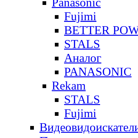
Panasonic
Fujimi
BETTER PO
STALS
Аналог
PANASONIC
Rekam
STALS
Fujimi
Видеовидоискател