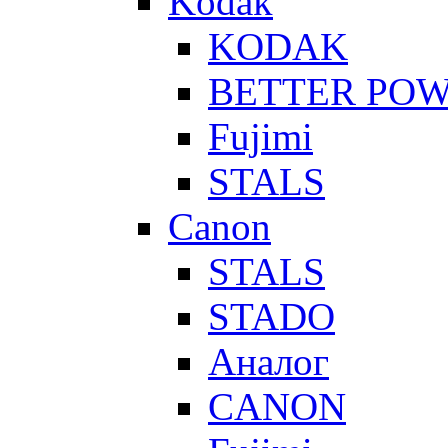
Kodak
KODAK
BETTER PO
Fujimi
STALS
Canon
STALS
STADO
Аналог
CANON