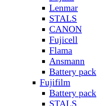
Lenmar
STALS
CANON
Fujicell
Flama
Ansmann
Battery pack
Fujifilm
Battery pack
STALS