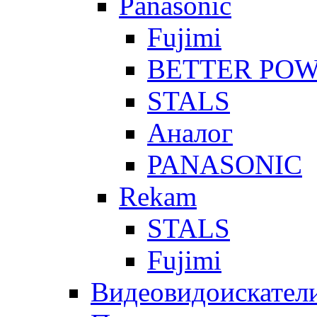
Panasonic
Fujimi
BETTER PO
STALS
Аналог
PANASONIC
Rekam
STALS
Fujimi
Видеовидоискател