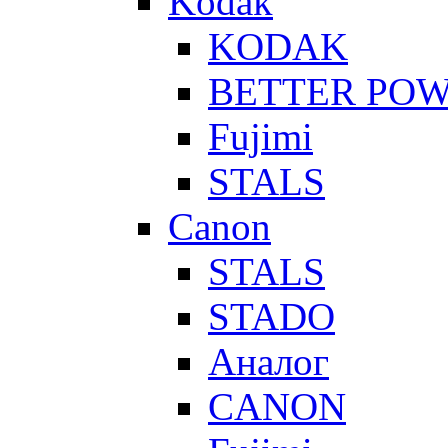
Kodak
KODAK
BETTER PO
Fujimi
STALS
Canon
STALS
STADO
Аналог
CANON