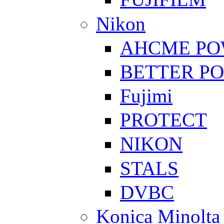
Nikon
AHCME P
BETTER P
Fujimi
PROTECT
NIKON
STALS
DVBC
Konica Minolta