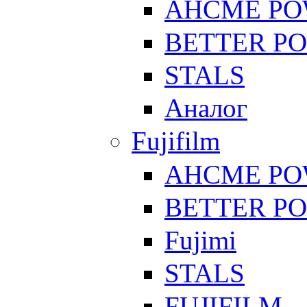
AHCME P
BETTER P
STALS
Аналог
Fujifilm
AHCME P
BETTER P
Fujimi
STALS
FUJIFILM