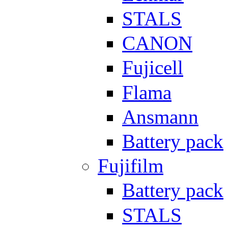
STALS
CANON
Fujicell
Flama
Ansmann
Battery pack
Fujifilm
Battery pack
STALS