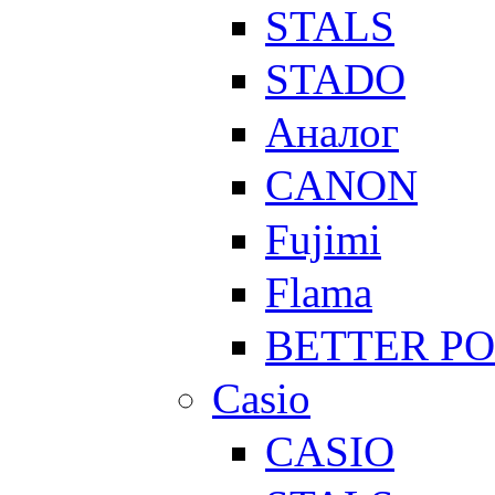
STALS
STADO
Аналог
CANON
Fujimi
Flama
BETTER P
Casio
CASIO