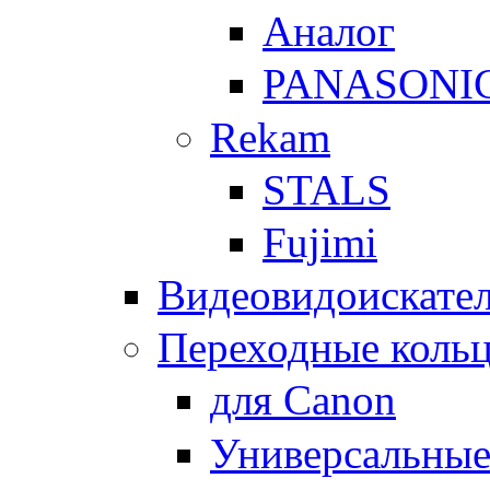
Аналог
PANASONI
Rekam
STALS
Fujimi
Видеовидоискате
Переходные кольц
для Canon
Универсальны