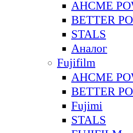
AHCME P
BETTER P
STALS
Аналог
Fujifilm
AHCME P
BETTER P
Fujimi
STALS