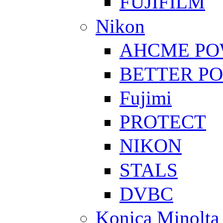
FUJIFILM
Nikon
AHCME P
BETTER P
Fujimi
PROTECT
NIKON
STALS
DVBC
Konica Minolta