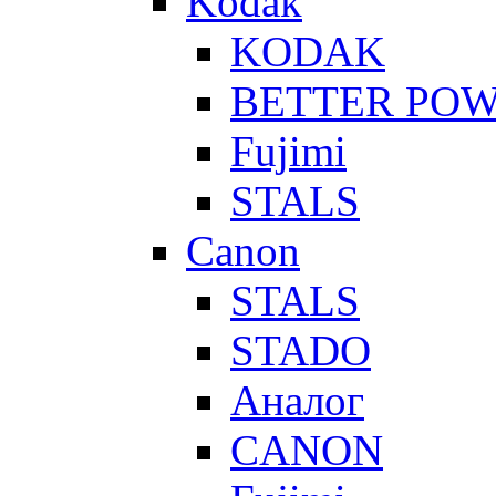
Kodak
KODAK
BETTER PO
Fujimi
STALS
Canon
STALS
STADO
Аналог
CANON