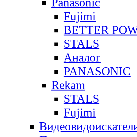
Panasonic
Fujimi
BETTER PO
STALS
Аналог
PANASONIC
Rekam
STALS
Fujimi
Видеовидоискател