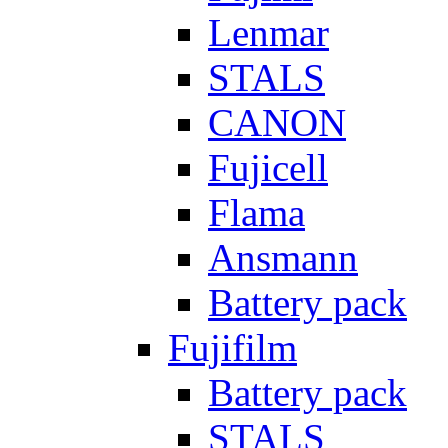
Lenmar
STALS
CANON
Fujicell
Flama
Ansmann
Battery pack
Fujifilm
Battery pack
STALS