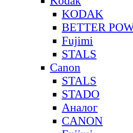
Kodak
KODAK
BETTER PO
Fujimi
STALS
Canon
STALS
STADO
Аналог
CANON