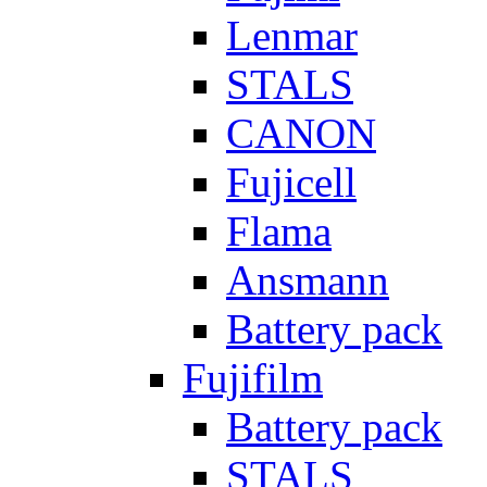
Lenmar
STALS
CANON
Fujicell
Flama
Ansmann
Battery pack
Fujifilm
Battery pack
STALS