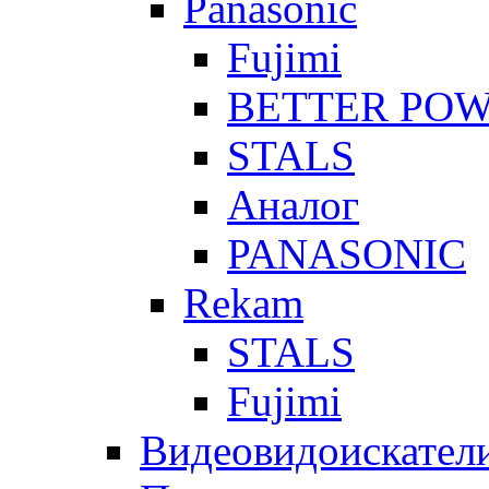
Panasonic
Fujimi
BETTER PO
STALS
Аналог
PANASONIC
Rekam
STALS
Fujimi
Видеовидоискател