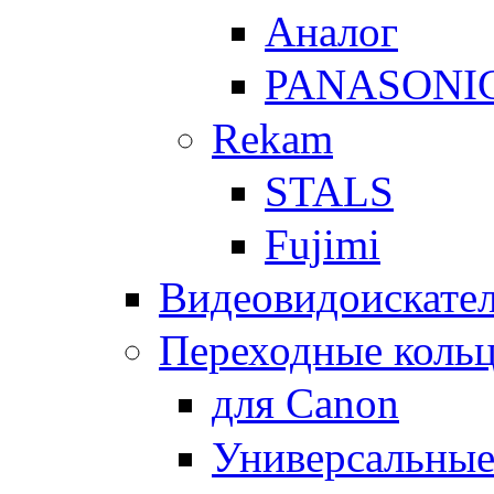
Аналог
PANASONI
Rekam
STALS
Fujimi
Видеовидоискате
Переходные кольц
для Canon
Универсальны