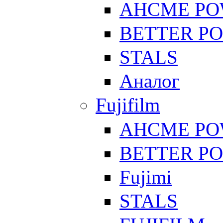
AHCME P
BETTER P
STALS
Аналог
Fujifilm
AHCME P
BETTER P
Fujimi
STALS