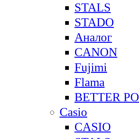
STALS
STADO
Аналог
CANON
Fujimi
Flama
BETTER P
Casio
CASIO