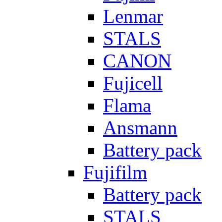
Lenmar
STALS
CANON
Fujicell
Flama
Ansmann
Battery pack
Fujifilm
Battery pack
STALS