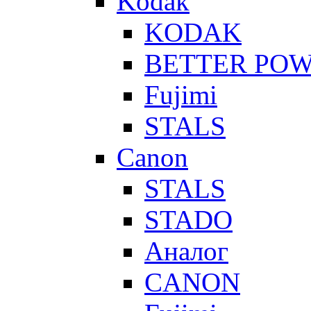
Kodak
KODAK
BETTER PO
Fujimi
STALS
Canon
STALS
STADO
Аналог
CANON