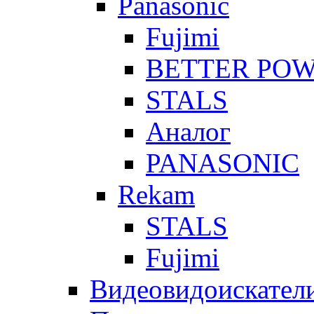
Panasonic
Fujimi
BETTER PO
STALS
Аналог
PANASONIC
Rekam
STALS
Fujimi
Видеовидоискател