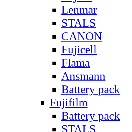
Lenmar
STALS
CANON
Fujicell
Flama
Ansmann
Battery pack
Fujifilm
Battery pack
STALS