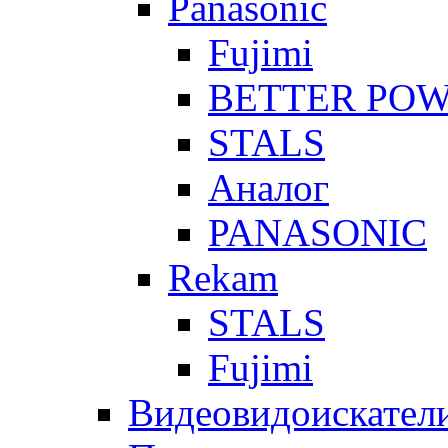
Panasonic
Fujimi
BETTER PO
STALS
Аналог
PANASONIC
Rekam
STALS
Fujimi
Видеовидоискател