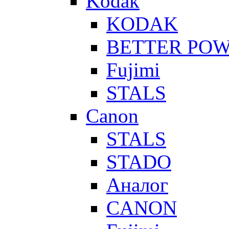
Kodak
KODAK
BETTER PO
Fujimi
STALS
Canon
STALS
STADO
Аналог
CANON