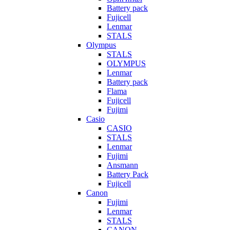
Battery pack
Fujicell
Lenmar
STALS
Olympus
STALS
OLYMPUS
Lenmar
Battery pack
Flama
Fujicell
Fujimi
Casio
CASIO
STALS
Lenmar
Fujimi
Ansmann
Battery Pack
Fujicell
Canon
Fujimi
Lenmar
STALS
CANON