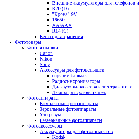
Внешние аккумуляторы для телефонов 
R20 (D)
"Крона" 9V
18650
AA/AAA
R14 (C)
Кейсы для хранения
Фототовары
Фотовспышки
Canon
Nikon
Sony
Аксессуары для фотовспышек
горячий башмак
Радиосинхронизаторы
Диффузоры/рассеиватели/отражатели
Лампы для фотовспышек
Фотоаппараты
Компактные фотоаппараты
Зеркальные фотоаппараты
Ультразум
Беззеркальные фотоаппараты
Фотоаксессуары
Аккумуляторы для фотоаппаратов
Kodak