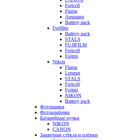
Fujicell
Flama
Ansmann
Battery pack
Fujifilm
Battery pack
STALS
FUJIFILM
Fujicell
Fujimi
Nikon
Flama
Lenmar
STALS
Fujicell
Fujimi
NIKON
Battery pack
Фоторамки
Фотоальбомы
Батарейные ручки
NIKON
CANON
Защитные стёкла и плёнки