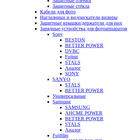
Защитные плёнки
Защитные стёкла
Кабели для фото
Наглазники и видоискатели,визиры
Защитные крышки/держатели для них
Зарядные устройства для фотоаппаратов
Sony
BESTON
BETTER POWER
DVBC
Fujimi
STALS
Аналог
SONY
SANYO
STALS
BETTER POWER
Универсальные
Samsung
SAMSUNG
AHCME POWER
BETTER POWER
STALS
Аналог
Fujifilm