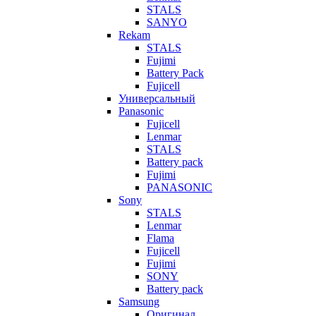
STALS
SANYO
Rekam
STALS
Fujimi
Battery Pack
Fujicell
Универсальный
Panasonic
Fujicell
Lenmar
STALS
Battery pack
Fujimi
PANASONIC
Sony
STALS
Lenmar
Flama
Fujicell
Fujimi
SONY
Battery pack
Samsung
Оригинал