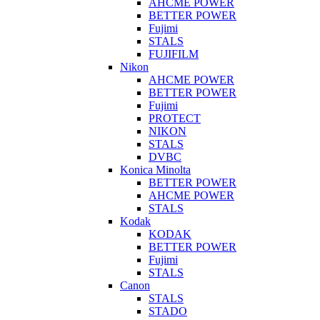
AHCME POWER
BETTER POWER
Fujimi
STALS
FUJIFILM
Nikon
AHCME POWER
BETTER POWER
Fujimi
PROTECT
NIKON
STALS
DVBC
Konica Minolta
BETTER POWER
AHCME POWER
STALS
Kodak
KODAK
BETTER POWER
Fujimi
STALS
Canon
STALS
STADO