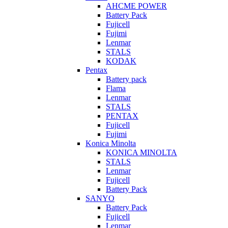
AHCME POWER
Battery Pack
Fujicell
Fujimi
Lenmar
STALS
KODAK
Pentax
Battery pack
Flama
Lenmar
STALS
PENTAX
Fujicell
Fujimi
Konica Minolta
KONICA MINOLTA
STALS
Lenmar
Fujicell
Battery Pack
SANYO
Battery Pack
Fujicell
Lenmar