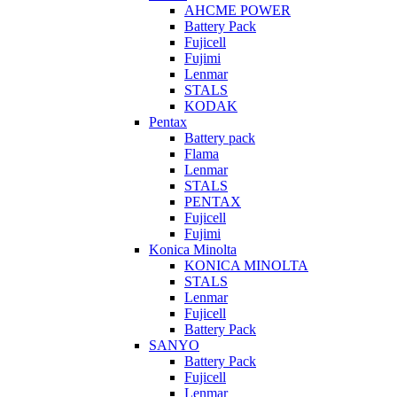
AHCME POWER
Battery Pack
Fujicell
Fujimi
Lenmar
STALS
KODAK
Pentax
Battery pack
Flama
Lenmar
STALS
PENTAX
Fujicell
Fujimi
Konica Minolta
KONICA MINOLTA
STALS
Lenmar
Fujicell
Battery Pack
SANYO
Battery Pack
Fujicell
Lenmar