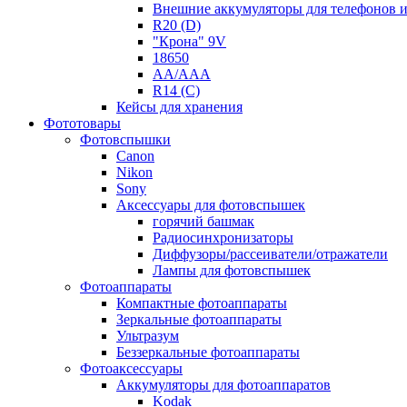
Внешние аккумуляторы для телефонов 
R20 (D)
"Крона" 9V
18650
AA/AAA
R14 (C)
Кейсы для хранения
Фототовары
Фотовспышки
Canon
Nikon
Sony
Аксессуары для фотовспышек
горячий башмак
Радиосинхронизаторы
Диффузоры/рассеиватели/отражатели
Лампы для фотовспышек
Фотоаппараты
Компактные фотоаппараты
Зеркальные фотоаппараты
Ультразум
Беззеркальные фотоаппараты
Фотоаксессуары
Аккумуляторы для фотоаппаратов
Kodak