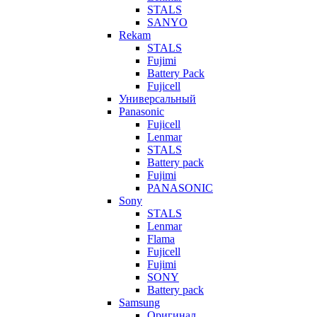
STALS
SANYO
Rekam
STALS
Fujimi
Battery Pack
Fujicell
Универсальный
Panasonic
Fujicell
Lenmar
STALS
Battery pack
Fujimi
PANASONIC
Sony
STALS
Lenmar
Flama
Fujicell
Fujimi
SONY
Battery pack
Samsung
Оригинал