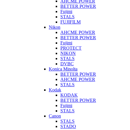
AHCME POWER
BETTER POWER
Fujimi
STALS
FUJIFILM
Nikon
AHCME POWER
BETTER POWER
Fujimi
PROTECT
NIKON
STALS
DVBC
Konica Minolta
BETTER POWER
AHCME POWER
STALS
Kodak
KODAK
BETTER POWER
Fujimi
STALS
Canon
STALS
STADO