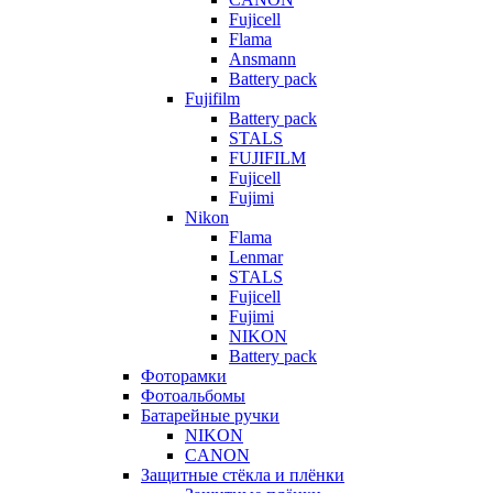
Fujicell
Flama
Ansmann
Battery pack
Fujifilm
Battery pack
STALS
FUJIFILM
Fujicell
Fujimi
Nikon
Flama
Lenmar
STALS
Fujicell
Fujimi
NIKON
Battery pack
Фоторамки
Фотоальбомы
Батарейные ручки
NIKON
CANON
Защитные стёкла и плёнки