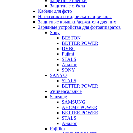
Защитные плёнки
Защитные стёкла
Кабели для фото
Наглазники и видоискатели,визиры
Защитные крышки/держатели для них
Зарядные устройства для фотоаппаратов
Sony
BESTON
BETTER POWER
DVBC
Fujimi
STALS
Аналог
SONY
SANYO
STALS
BETTER POWER
Универсальные
Samsung
SAMSUNG
AHCME POWER
BETTER POWER
STALS
Аналог
Fujifilm