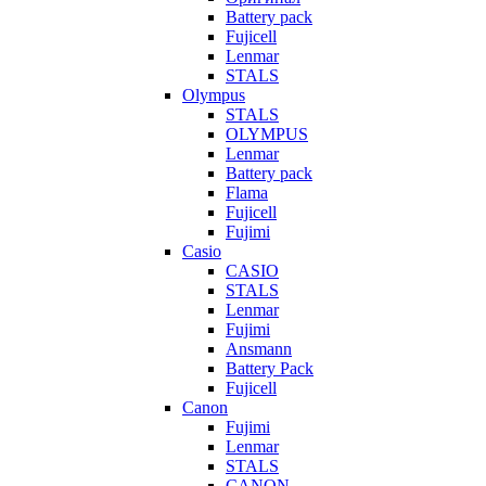
Battery pack
Fujicell
Lenmar
STALS
Olympus
STALS
OLYMPUS
Lenmar
Battery pack
Flama
Fujicell
Fujimi
Casio
CASIO
STALS
Lenmar
Fujimi
Ansmann
Battery Pack
Fujicell
Canon
Fujimi
Lenmar
STALS
CANON