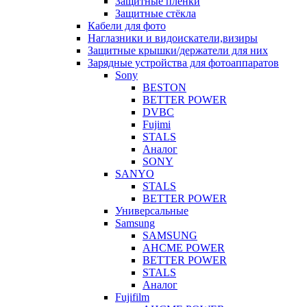
Защитные плёнки
Защитные стёкла
Кабели для фото
Наглазники и видоискатели,визиры
Защитные крышки/держатели для них
Зарядные устройства для фотоаппаратов
Sony
BESTON
BETTER POWER
DVBC
Fujimi
STALS
Аналог
SONY
SANYO
STALS
BETTER POWER
Универсальные
Samsung
SAMSUNG
AHCME POWER
BETTER POWER
STALS
Аналог
Fujifilm