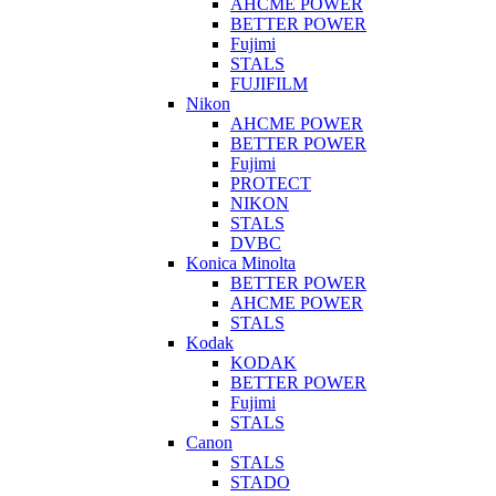
AHCME POWER
BETTER POWER
Fujimi
STALS
FUJIFILM
Nikon
AHCME POWER
BETTER POWER
Fujimi
PROTECT
NIKON
STALS
DVBC
Konica Minolta
BETTER POWER
AHCME POWER
STALS
Kodak
KODAK
BETTER POWER
Fujimi
STALS
Canon
STALS
STADO