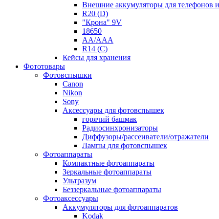
Внешние аккумуляторы для телефонов 
R20 (D)
"Крона" 9V
18650
AA/AAA
R14 (C)
Кейсы для хранения
Фототовары
Фотовспышки
Canon
Nikon
Sony
Аксессуары для фотовспышек
горячий башмак
Радиосинхронизаторы
Диффузоры/рассеиватели/отражатели
Лампы для фотовспышек
Фотоаппараты
Компактные фотоаппараты
Зеркальные фотоаппараты
Ультразум
Беззеркальные фотоаппараты
Фотоаксессуары
Аккумуляторы для фотоаппаратов
Kodak