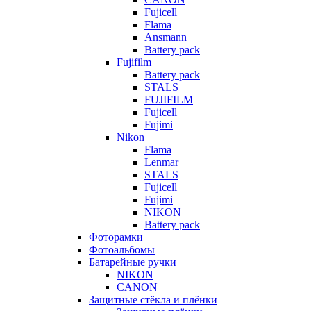
Fujicell
Flama
Ansmann
Battery pack
Fujifilm
Battery pack
STALS
FUJIFILM
Fujicell
Fujimi
Nikon
Flama
Lenmar
STALS
Fujicell
Fujimi
NIKON
Battery pack
Фоторамки
Фотоальбомы
Батарейные ручки
NIKON
CANON
Защитные стёкла и плёнки