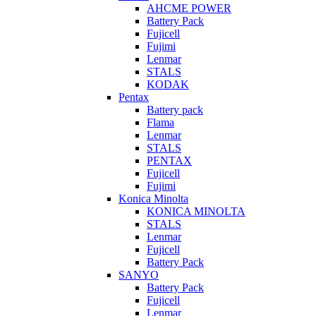
AHCME POWER
Battery Pack
Fujicell
Fujimi
Lenmar
STALS
KODAK
Pentax
Battery pack
Flama
Lenmar
STALS
PENTAX
Fujicell
Fujimi
Konica Minolta
KONICA MINOLTA
STALS
Lenmar
Fujicell
Battery Pack
SANYO
Battery Pack
Fujicell
Lenmar