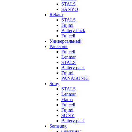
STALS
SANYO
Rekam
STALS
Fujimi
Battery Pack
Fujicell
Универсальный
Panasonic
Fujicell
Lenmar
STALS
Battery pack
Fujimi
PANASONIC
Sony
STALS
Lenmar
Flama
Fujicell
Fujimi
SONY
Battery pack
Samsung
Оригинал