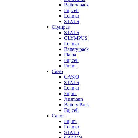
Battery pack
Fujicell
Lenmar
STALS
Olympus
STALS
OLYMPUS
Lenmar
Battery pack
Flama
Fujicell
Fujimi
Casio
CASIO
STALS
Lenmar
Fujimi
Ansmann
Battery Pack
Fujicell
Canon
Fujimi
Lenmar
STALS
CANON