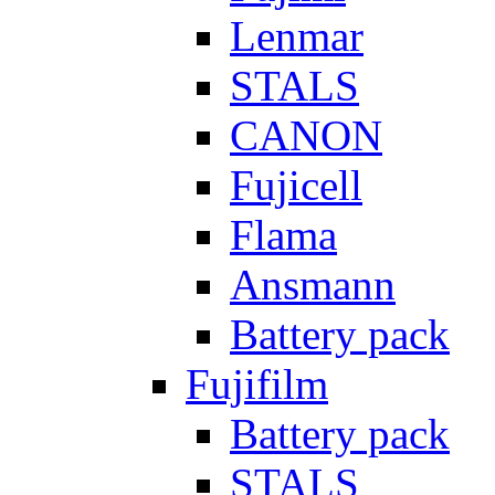
Lenmar
STALS
CANON
Fujicell
Flama
Ansmann
Battery pack
Fujifilm
Battery pack
STALS