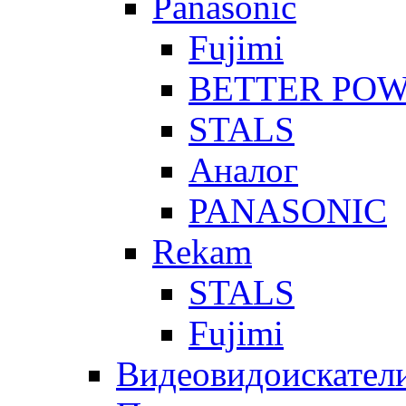
Panasonic
Fujimi
BETTER PO
STALS
Аналог
PANASONIC
Rekam
STALS
Fujimi
Видеовидоискател