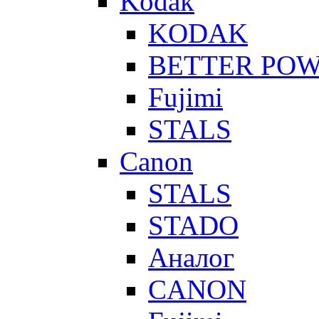
Kodak
KODAK
BETTER PO
Fujimi
STALS
Canon
STALS
STADO
Аналог
CANON