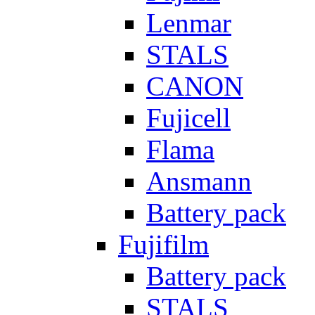
Lenmar
STALS
CANON
Fujicell
Flama
Ansmann
Battery pack
Fujifilm
Battery pack
STALS