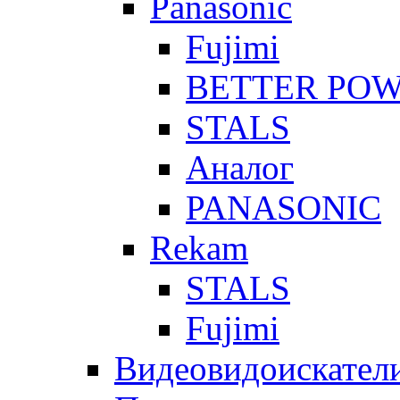
Panasonic
Fujimi
BETTER PO
STALS
Аналог
PANASONIC
Rekam
STALS
Fujimi
Видеовидоискател