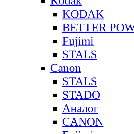
Kodak
KODAK
BETTER PO
Fujimi
STALS
Canon
STALS
STADO
Аналог
CANON