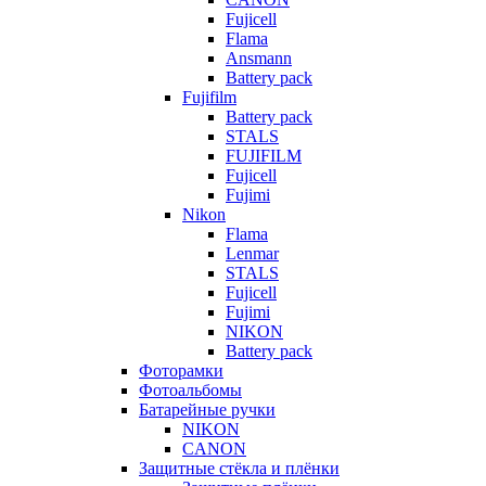
Fujicell
Flama
Ansmann
Battery pack
Fujifilm
Battery pack
STALS
FUJIFILM
Fujicell
Fujimi
Nikon
Flama
Lenmar
STALS
Fujicell
Fujimi
NIKON
Battery pack
Фоторамки
Фотоальбомы
Батарейные ручки
NIKON
CANON
Защитные стёкла и плёнки