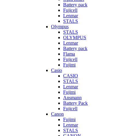
Battery pack
Fujicell
Lenmar
STALS
Olympus
STALS
OLYMPUS
Lenmar
Battery pack
Flama
Fujicell
Fujimi
Casio
CASIO
STALS
Lenmar
Fujimi
Ansmann
Battery Pack
Fujicell
Canon
Fujimi
Lenmar
STALS
CANON