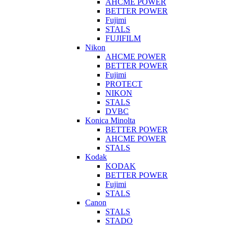
AHCME POWER
BETTER POWER
Fujimi
STALS
FUJIFILM
Nikon
AHCME POWER
BETTER POWER
Fujimi
PROTECT
NIKON
STALS
DVBC
Konica Minolta
BETTER POWER
AHCME POWER
STALS
Kodak
KODAK
BETTER POWER
Fujimi
STALS
Canon
STALS
STADO