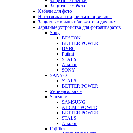
Защитные плёнки
Защитные стёкла
Кабели для фото
Наглазники и видоискатели,визиры
Защитные крышки/держатели для них
Зарядные устройства для фотоаппаратов
Sony
BESTON
BETTER POWER
DVBC
Fujimi
STALS
Аналог
SONY
SANYO
STALS
BETTER POWER
Универсальные
Samsung
SAMSUNG
AHCME POWER
BETTER POWER
STALS
Аналог
Fujifilm