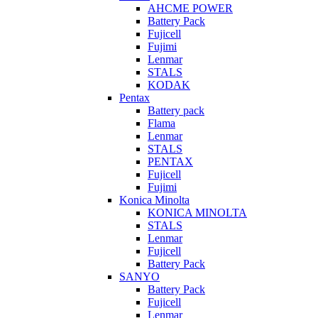
AHCME POWER
Battery Pack
Fujicell
Fujimi
Lenmar
STALS
KODAK
Pentax
Battery pack
Flama
Lenmar
STALS
PENTAX
Fujicell
Fujimi
Konica Minolta
KONICA MINOLTA
STALS
Lenmar
Fujicell
Battery Pack
SANYO
Battery Pack
Fujicell
Lenmar