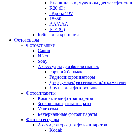
Внешние аккумуляторы для телефонов 
R20 (D)
"Крона" 9V
18650
AA/AAA
R14 (C)
Кейсы для хранения
Фототовары
Фотовспышки
Canon
Nikon
Sony
Аксессуары для фотовспышек
горячий башмак
Радиосинхронизаторы
Диффузоры/рассеиватели/отражатели
Лампы для фотовспышек
Фотоаппараты
Компактные фотоаппараты
Зеркальные фотоаппараты
Ультразум
Беззеркальные фотоаппараты
Фотоаксессуары
Аккумуляторы для фотоаппаратов
Kodak