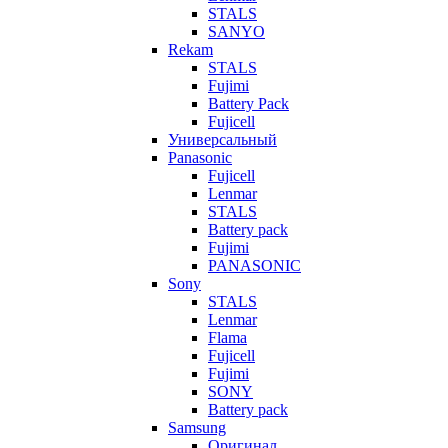
STALS
SANYO
Rekam
STALS
Fujimi
Battery Pack
Fujicell
Универсальный
Panasonic
Fujicell
Lenmar
STALS
Battery pack
Fujimi
PANASONIC
Sony
STALS
Lenmar
Flama
Fujicell
Fujimi
SONY
Battery pack
Samsung
Оригинал