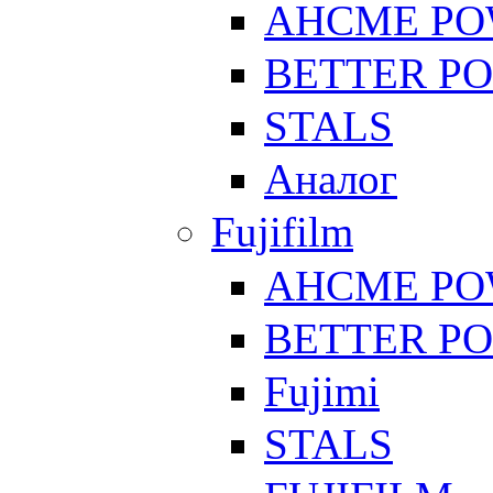
AHCME P
BETTER P
STALS
Аналог
Fujifilm
AHCME P
BETTER P
Fujimi
STALS