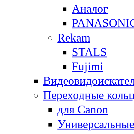
Аналог
PANASONI
Rekam
STALS
Fujimi
Видеовидоискате
Переходные кольц
для Canon
Универсальны