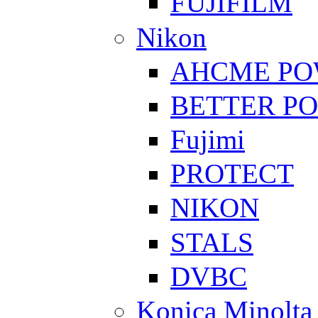
FUJIFILM
Nikon
AHCME P
BETTER P
Fujimi
PROTECT
NIKON
STALS
DVBC
Konica Minolta