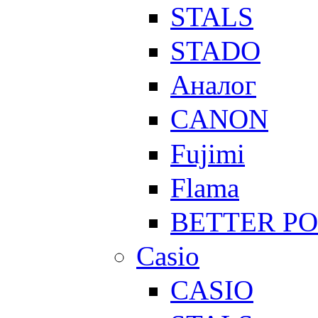
STALS
STADO
Аналог
CANON
Fujimi
Flama
BETTER P
Casio
CASIO